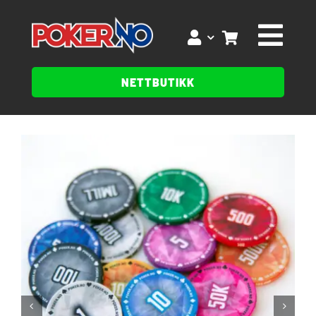
Skip
to
Togg
content
NETTBUTIKK
Navig
KJØP
Detaljer