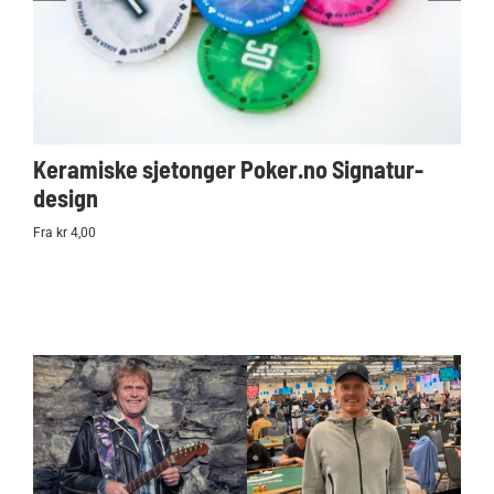
Keramiske sjetonger Poker.no Signatur-
Ko
design
Po
Fra kr 4,00
kr