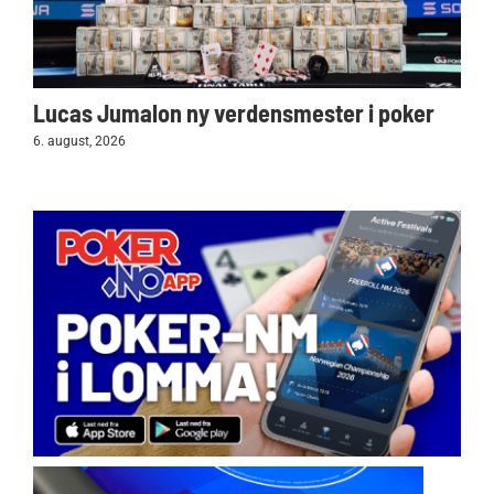
Lucas Jumalon ny verdensmester i poker
6. august, 2026