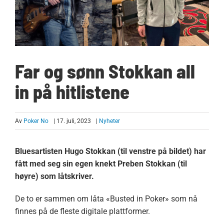
Far og sønn Stokkan all
in på hitlistene
Av
Poker No
| 17. juli, 2023
|
Nyheter
Bluesartisten Hugo Stokkan (til venstre på bildet) har
fått med seg sin egen knekt Preben Stokkan (til
høyre) som låtskriver.
De to er sammen om låta «Busted in Poker» som nå
finnes på de fleste digitale plattformer.