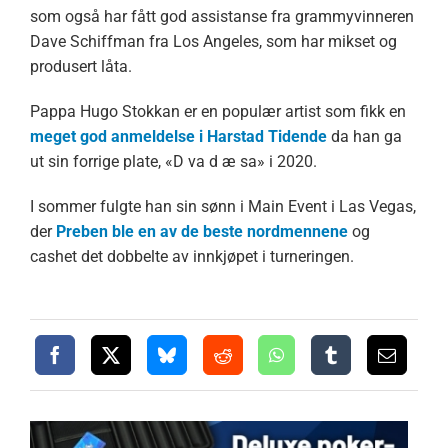
som også har fått god assistanse fra grammyvinneren
Dave Schiffman fra Los Angeles, som har mikset og
produsert låta.
Pappa Hugo Stokkan er en populær artist som fikk en
meget god anmeldelse i Harstad Tidende
da han ga
ut sin forrige plate, «D va d æ sa» i 2020.
I sommer fulgte han sin sønn i Main Event i Las Vegas,
der
Preben ble en av de beste nordmennene
og
cashet det dobbelte av innkjøpet i turneringen.