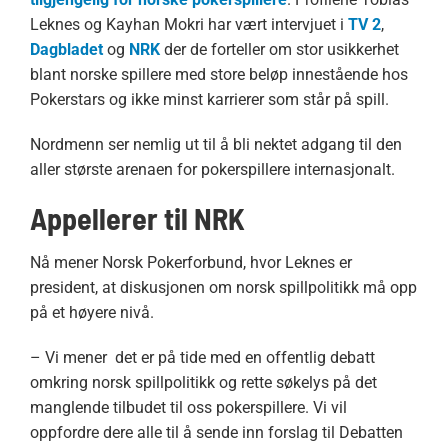
Leknes og Kayhan Mokri har vært intervjuet i
TV 2
,
Dagbladet
og
NRK
der de forteller om stor usikkerhet
blant norske spillere med store beløp innestående hos
Pokerstars og ikke minst karrierer som står på spill.
Nordmenn ser nemlig ut til å bli nektet adgang til den
aller største arenaen for pokerspillere internasjonalt.
Appellerer til NRK
Nå mener Norsk Pokerforbund, hvor Leknes er
president, at diskusjonen om norsk spillpolitikk må opp
på et høyere nivå.
– Vi mener det er på tide med en offentlig debatt
omkring norsk spillpolitikk og rette søkelys på det
manglende tilbudet til oss pokerspillere. Vi vil
oppfordre dere alle til å
sende inn forslag til Debatten