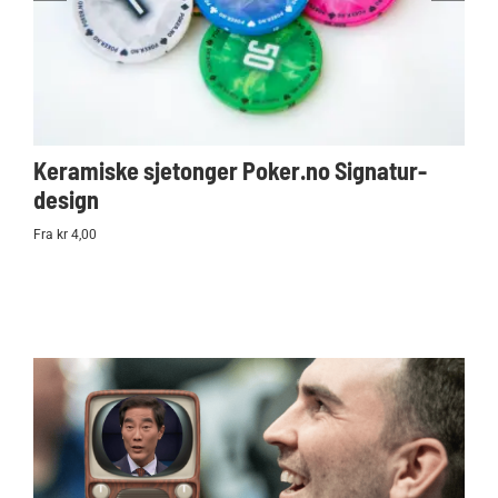
Keramiske sjetonger Poker.no Signatur-
Ko
design
Po
Fra kr 4,00
kr