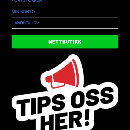
KORTSTOKKER
MIN KONTO
HANDLEKURV
NETTBUTIKK