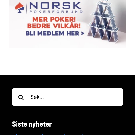
Søk
etter:
Siste nyheter