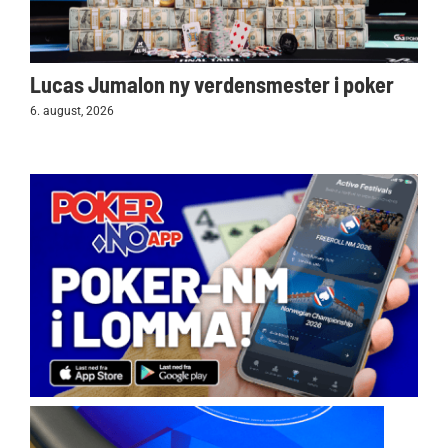
Lucas Jumalon ny verdensmester i poker
6. august, 2026