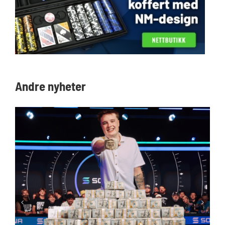
Andre nyheter