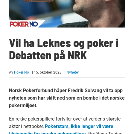
Vil ha Leknes og poker i
Debatten på NRK
Av
Poker No
| 15. oktober, 2023
|
Nyheter
Norsk Pokerforbund håper Fredrik Solvang vil ta opp
nyheten som har slått ned som en bombe i det norske
pokermiljøet.
En rekke pokerspillere fortviler over at verdens største
aktør i nettpoker,
Pokerstars, ikke lenger vil være
tilgjengelig for norske pokerspillere
. Profilene Tobias