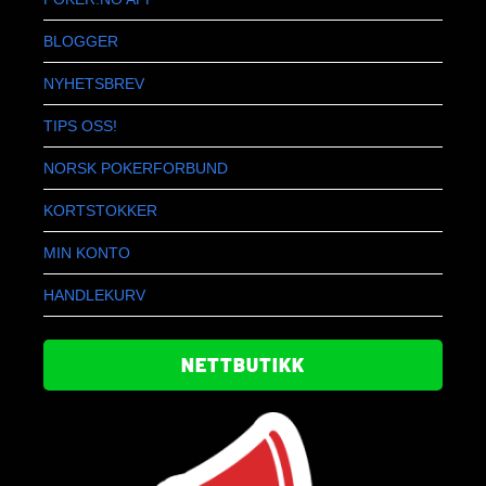
BLOGGER
NYHETSBREV
TIPS OSS!
NORSK POKERFORBUND
KORTSTOKKER
MIN KONTO
HANDLEKURV
NETTBUTIKK