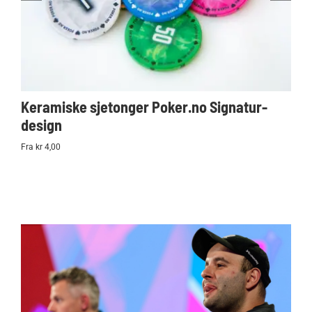
Keramiske sjetonger Poker.no Signatur-
Ko
design
Po
Fra kr 4,00
kr