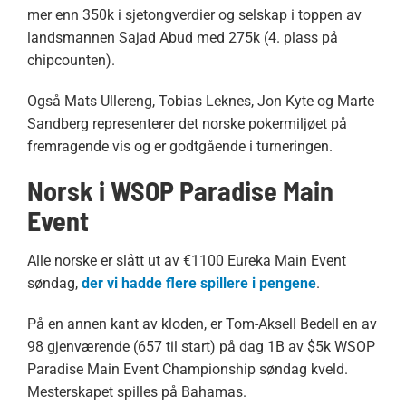
mer enn 350k i sjetongverdier og selskap i toppen av
landsmannen Sajad Abud med 275k (4. plass på
chipcounten).
Også Mats Ullereng, Tobias Leknes, Jon Kyte og Marte
Sandberg representerer det norske pokermiljøet på
fremragende vis og er godtgående i turneringen.
Norsk i WSOP Paradise Main
Event
Alle norske er slått ut av €1100 Eureka Main Event
søndag,
der vi hadde flere spillere i pengene
.
På en annen kant av kloden, er Tom-Aksell Bedell en av
98 gjenværende (657 til start) på dag 1B av $5k WSOP
Paradise Main Event Championship søndag kveld.
Mesterskapet spilles på Bahamas.