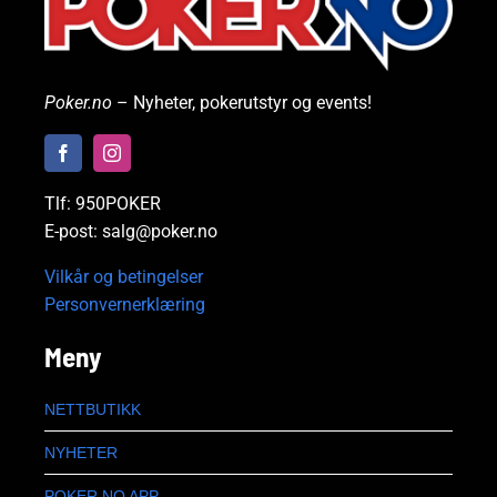
Poker.no
– Nyheter, pokerutstyr og events!
Tlf: 950POKER
E-post: salg@poker.no
Vilkår og betingelser
Personvernerklæring
Meny
NETTBUTIKK
NYHETER
POKER.NO APP