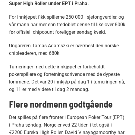
Super High Roller under EPT i Praha.
For innkjøpet fikk spillerne 250 000 i sjetongverdier, og
vår mann har mer enn tredoblet denne til like over 800k
før offisiell chipcount foreligger søndag kveld.
Ungareren Tamas Adamszki er nærmest den norske
chipleaderen, med 680k.
Turneringer med dette innkjøpet er forbeholdt
pokerspillere og forretningsdrivende med de dypeste
lommene. Det var 20 innkjøp på dag 1 i turneringen nå,
og 11 er med videre til dag 2 mandag.
Flere nordmenn godtgående
Det spilles på flere fronter i European Poker Tour (EPT)
i Praha søndag. Norge er ved 22-tiden i tet også i
€2200 Eureka High Roller. David Vinayagamoorthy har