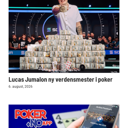
Lucas Jumalon ny verdensmester i poker
6. august, 2026