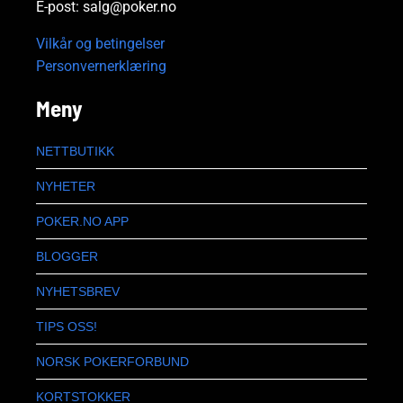
E-post: salg@poker.no
Vilkår og betingelser
Personvernerklæring
Meny
NETTBUTIKK
NYHETER
POKER.NO APP
BLOGGER
NYHETSBREV
TIPS OSS!
NORSK POKERFORBUND
KORTSTOKKER