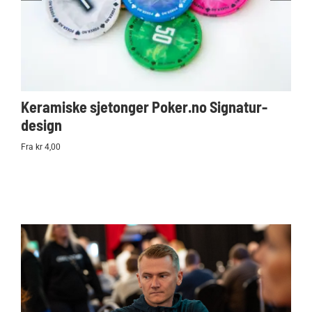
Keramiske sjetonger Poker.no Signatur-
Ko
design
Po
Fra kr 4,00
kr