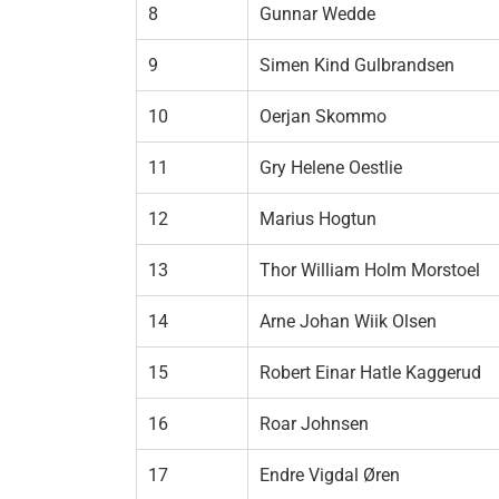
8
Gunnar Wedde
9
Simen Kind Gulbrandsen
10
Oerjan Skommo
11
Gry Helene Oestlie
12
Marius Hogtun
13
Thor William Holm Morstoel
14
Arne Johan Wiik Olsen
15
Robert Einar Hatle Kaggerud
16
Roar Johnsen
17
Endre Vigdal Øren