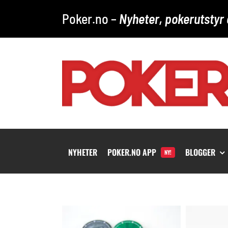
Skip
Poker.no –
Nyheter, pokerutstyr 
to
content
NYHETER
POKER.NO APP
BLOGGER
NY!