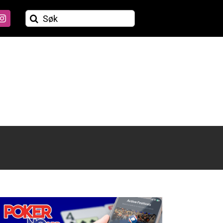
Søk
etter: