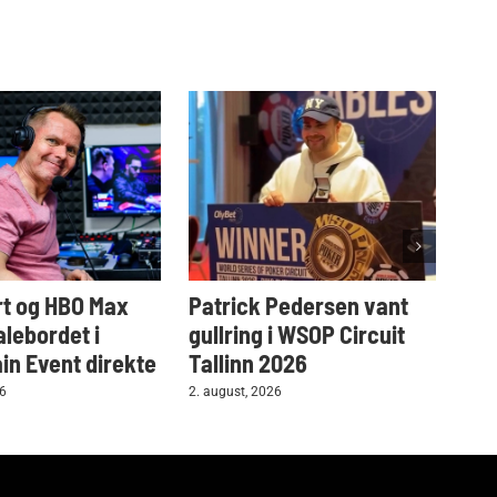
t og HBO Max
Patrick Pedersen vant
Tar
alebordet i
gullring i WSOP Circuit
i W
n Event direkte
Tallinn 2026
2. au
26
2. august, 2026