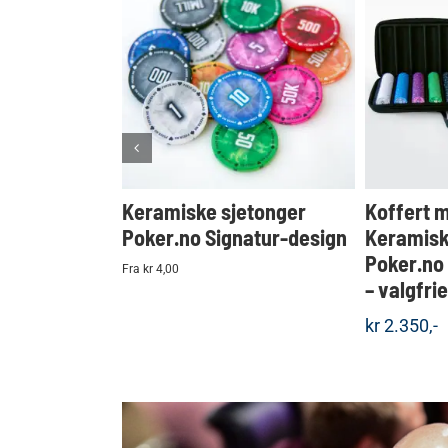
KJØP
Detaljer
Keramiske sjetonger
Koffert 
Poker.no Signatur-design
Keramisk
Poker.no
Fra kr 4,00
– valgfri
kr
2.350,-