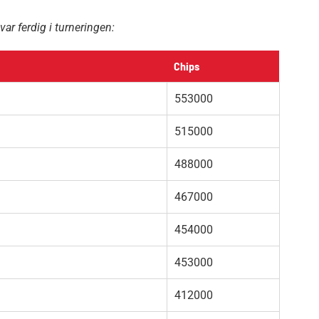
ar ferdig i turneringen:
Chips
553000
515000
488000
467000
454000
453000
412000