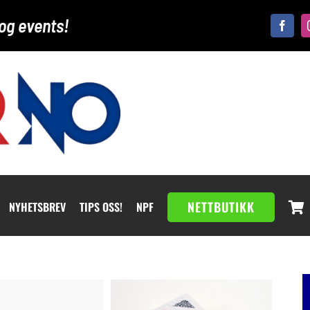
og events!
NETTBUTIKK
NYHETSBREV
TIPS OSS!
NPF