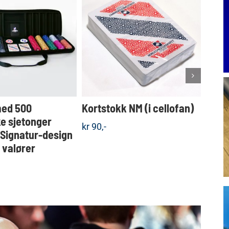
Dette
KJØP
KJØP
produktet
Detaljer
Detaljer
har
flere
varianter.
Alternativene
kan
velges
med 500
Kortstokk NM (i cellofan)
Koff
på
produktsiden
e sjetonger
sjet
kr
90,-
 Signatur-design
valgf
e valører
kr
1.5