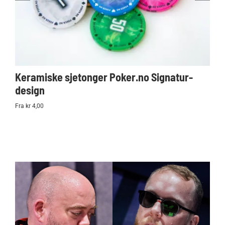
Keramiske sjetonger Poker.no Signatur-
Ko
design
Po
Fra kr 4,00
kr