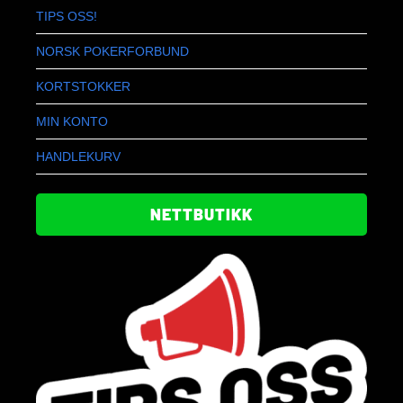
TIPS OSS!
NORSK POKERFORBUND
KORTSTOKKER
MIN KONTO
HANDLEKURV
NETTBUTIKK