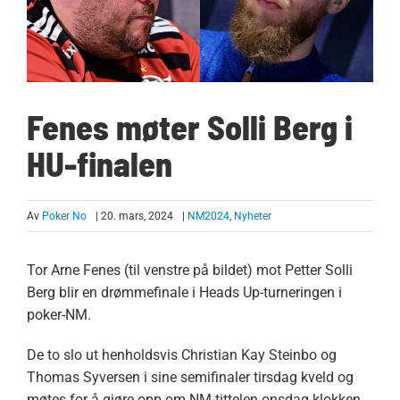
Fenes møter Solli Berg i
HU-finalen
Av
Poker No
| 20. mars, 2024
|
NM2024
,
Nyheter
Tor Arne Fenes (til venstre på bildet) mot Petter Solli
Berg blir en drømmefinale i Heads Up-turneringen i
poker-NM.
De to slo ut henholdsvis Christian Kay Steinbo og
Thomas Syversen i sine semifinaler tirsdag kveld og
møtes for å gjøre opp om NM-tittelen onsdag klokken