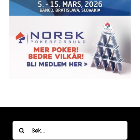
Søk
etter: