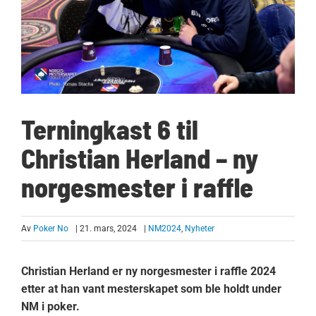
Terningkast 6 til
Christian Herland – ny
norgesmester i raffle
Av
Poker No
| 21. mars, 2024
|
NM2024
,
Nyheter
Christian Herland er ny norgesmester i raffle 2024
etter at han vant mesterskapet som ble holdt under
NM i poker.