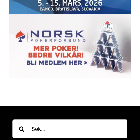
Søk
etter: