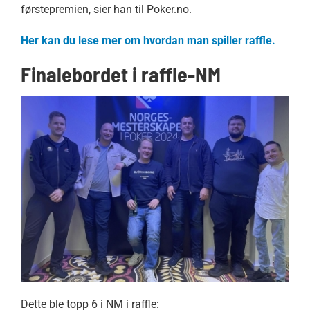
førstepremien, sier han til Poker.no.
Her kan du lese mer om hvordan man spiller raffle.
Finalebordet i raffle-NM
Dette ble topp 6 i NM i raffle: