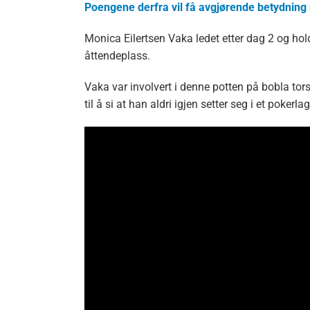
Poengene derfra vil få avgjørende betydning 
Monica Eilertsen Vaka ledet etter dag 2 og ho
åttendeplass.
Vaka var involvert i denne potten på bobla to
til å si at han aldri igjen setter seg i et poker