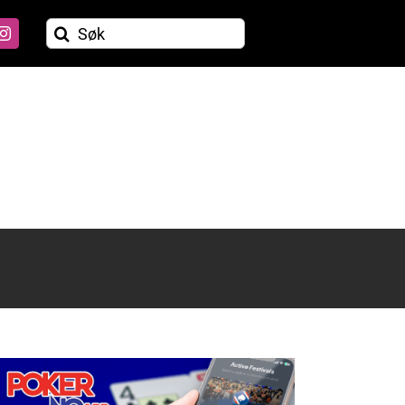
Søk
etter: