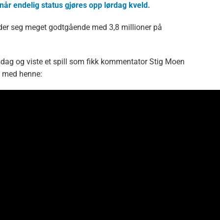
når endelig status gjøres opp lørdag kveld.
lder seg meget godtgående med 3,8 millioner på
rsdag og viste et spill som fikk kommentator Stig Moen
lag med henne: