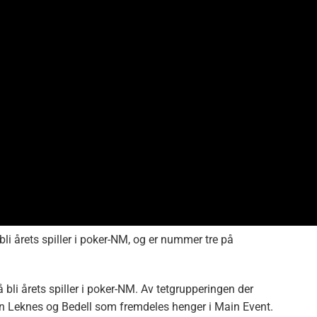
li årets spiller i poker-NM, og er nummer tre på
li årets spiller i poker-NM. Av tetgrupperingen der
t kun Leknes og Bedell som fremdeles henger i Main Event.