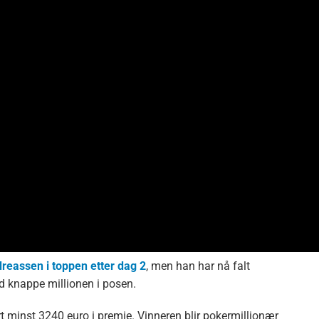
reassen i toppen etter dag 2
, men han har nå falt
ed knappe millionen i posen.
rt minst 3240 euro i premie. Vinneren blir pokermillionær