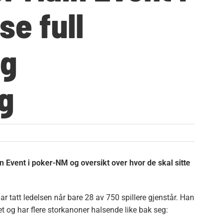
se full
og
g
in Event i poker-NM og oversikt over hvor de skal sitte
ar tatt ledelsen når bare 28 av 750 spillere gjenstår. Han
et og har flere storkanoner halsende like bak seg: