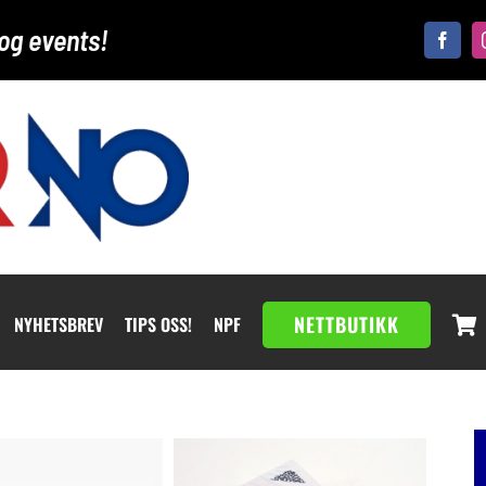
og events!
NETTBUTIKK
NYHETSBREV
TIPS OSS!
NPF