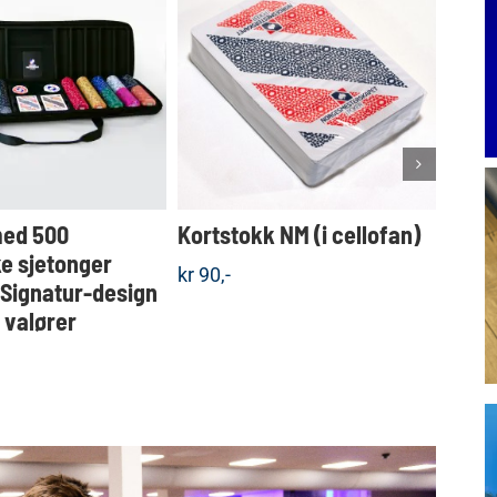
Dette
KJØP
KJØP
produktet
Detaljer
Detaljer
har
flere
varianter.
Alternativene
kan
velges
med 500
Kortstokk NM (i cellofan)
Koff
på
produktsiden
e sjetonger
sjet
kr
90,-
 Signatur-design
valgf
e valører
kr
1.5