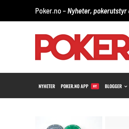
Skip
Poker.no –
Nyheter, pokerutstyr 
to
content
NYHETER
POKER.NO APP
BLOGGER
NY!