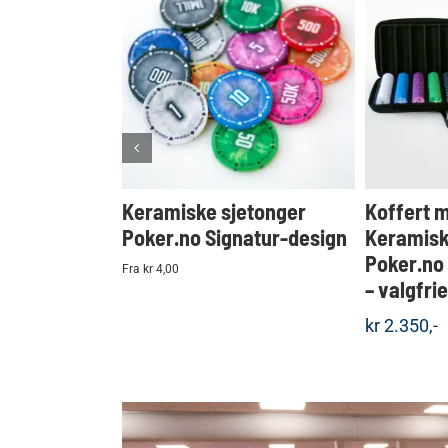
KJØP
Detaljer
Keramiske sjetonger
Koffert 
Poker.no Signatur-design
Keramisk
Poker.no
Fra kr 4,00
– valgfri
kr
2.350,-