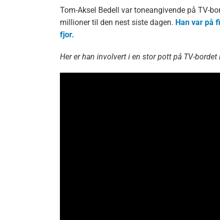
Tom-Aksel Bedell var toneangivende på TV-bo
millioner til den nest siste dagen.
Han var på f
fjor.
Her er han involvert i en stor pott på TV-bordet