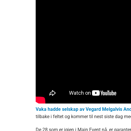
Vaka hadde selskap av Vegard Melgalvis And
tilbake i feltet og kommer til nest siste dag m
De 28 som er igjen i Main Event nå, er garante