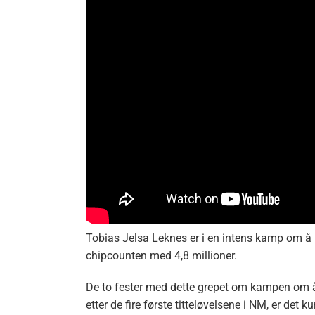
Tobias Jelsa Leknes er i en intens kamp om å b
chipcounten med 4,8 millioner.
De to fester med dette grepet om kampen om å b
etter de fire første titteløvelsene i NM, er de