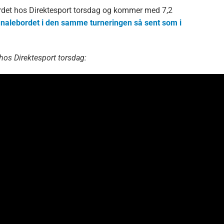
rdet hos Direktesport torsdag og kommer med 7,2
inalebordet i den samme turneringen så sent som i
 hos Direktesport torsdag: