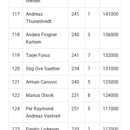
Iversen
117
Andreas
241
1
141000
Thunestvedt
118
Anders Frogner
240
3
136000
Karlsen
119
Tarjei Forus
241
7
132000
120
Stig Ove Saether
234
7
131000
121
Arman Canovic
240
5
125000
122
Marius Olsvik
231
8
124000
124
Per Raymond
251
5
117000
Andreas Vastveit
123
Fredric Lydersen
235
2
117000