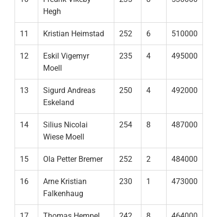
Hegh
11
Kristian Heimstad
252
6
510000
12
Eskil Vigemyr
235
4
495000
Moell
13
Sigurd Andreas
250
4
492000
Eskeland
14
Silius Nicolai
254
8
487000
Wiese Moell
15
Ola Petter Bremer
252
2
484000
16
Arne Kristian
230
1
473000
Falkenhaug
17
Thomas Hempel
242
8
464000