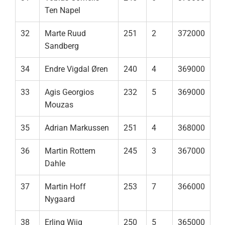
Ten Napel
32
Marte Ruud
251
2
372000
Sandberg
34
Endre Vigdal Øren
240
4
369000
33
Agis Georgios
232
5
369000
Mouzas
35
Adrian Markussen
251
4
368000
36
Martin Rottem
245
3
367000
Dahle
37
Martin Hoff
253
7
366000
Nygaard
38
Erling Wiig
250
5
365000