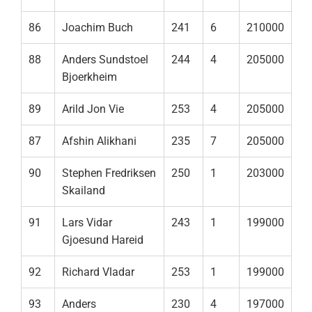
86
Joachim Buch
241
6
210000
88
Anders Sundstoel
244
4
205000
Bjoerkheim
89
Arild Jon Vie
253
4
205000
87
Afshin Alikhani
235
7
205000
90
Stephen Fredriksen
250
1
203000
Skailand
91
Lars Vidar
243
1
199000
Gjoesund Hareid
92
Richard Vladar
253
1
199000
93
Anders
230
4
197000