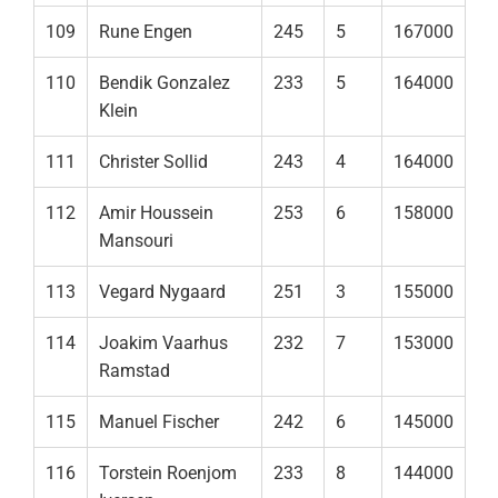
109
Rune Engen
245
5
167000
110
Bendik Gonzalez
233
5
164000
Klein
111
Christer Sollid
243
4
164000
112
Amir Houssein
253
6
158000
Mansouri
113
Vegard Nygaard
251
3
155000
114
Joakim Vaarhus
232
7
153000
Ramstad
115
Manuel Fischer
242
6
145000
116
Torstein Roenjom
233
8
144000