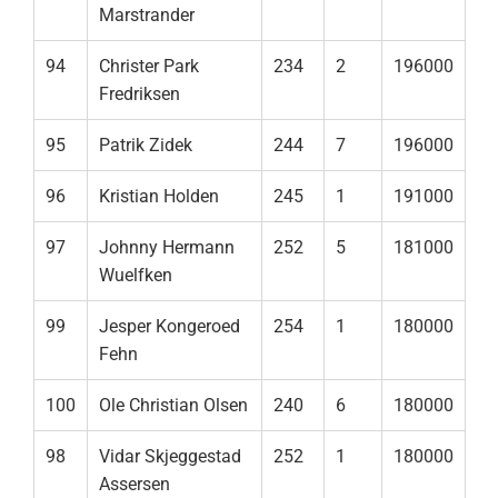
Marstrander
94
Christer Park
234
2
196000
Fredriksen
95
Patrik Zidek
244
7
196000
96
Kristian Holden
245
1
191000
97
Johnny Hermann
252
5
181000
Wuelfken
99
Jesper Kongeroed
254
1
180000
Fehn
100
Ole Christian Olsen
240
6
180000
98
Vidar Skjeggestad
252
1
180000
Assersen