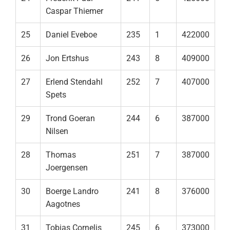
Caspar Thiemer
25
Daniel Eveboe
235
1
422000
26
Jon Ertshus
243
8
409000
27
Erlend Stendahl
252
7
407000
Spets
29
Trond Goeran
244
6
387000
Nilsen
28
Thomas
251
7
387000
Joergensen
30
Boerge Landro
241
8
376000
Aagotnes
31
Tobias Cornelis
245
6
373000