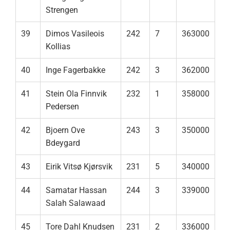
Strengen
39
Dimos Vasileois
242
7
363000
Kollias
40
Inge Fagerbakke
242
3
362000
41
Stein Ola Finnvik
232
1
358000
Pedersen
42
Bjoern Ove
243
3
350000
Bdeygard
43
Eirik Vitsø Kjørsvik
231
5
340000
44
Samatar Hassan
244
3
339000
Salah Salawaad
45
Tore Dahl Knudsen
231
2
336000