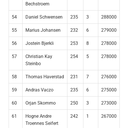
Bechstroem
54
Daniel Schwensen
235
3
288000
55
Marius Johansen
232
6
279000
56
Jostein Bjerkli
253
8
278000
57
Christian Kay
254
5
278000
Steinbo
58
Thomas Haverstad
231
7
276000
59
Andras Vaczo
235
6
275000
60
Orjan Skommo
250
3
273000
61
Hogne Andre
242
1
267000
Troennes Seifert