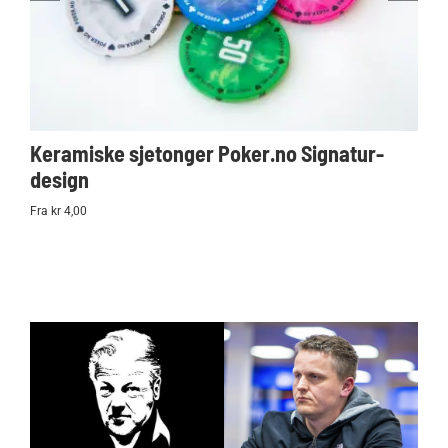
Keramiske sjetonger Poker.no Signatur-
Ko
design
Po
Fra kr 4,00
kr