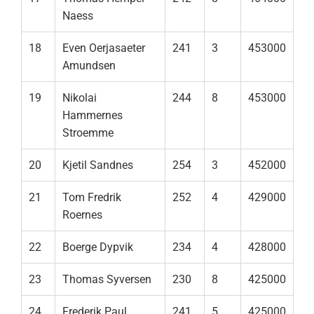
Naess
18
Even Oerjasaeter
241
3
453000
Amundsen
19
Nikolai
244
8
453000
Hammernes
Stroemme
20
Kjetil Sandnes
254
3
452000
21
Tom Fredrik
252
4
429000
Roernes
22
Boerge Dypvik
234
4
428000
23
Thomas Syversen
230
8
425000
24
Frederik Paul
241
5
425000