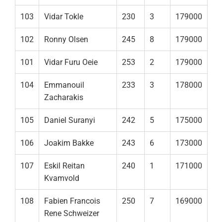
103
Vidar Tokle
230
3
179000
102
Ronny Olsen
245
8
179000
101
Vidar Furu Oeie
253
2
179000
104
Emmanouil
233
3
178000
Zacharakis
105
Daniel Suranyi
242
5
175000
106
Joakim Bakke
243
6
173000
107
Eskil Reitan
240
1
171000
Kvamvold
108
Fabien Francois
250
7
169000
Rene Schweizer