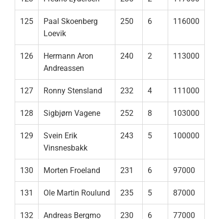
125
Paal Skoenberg
250
6
116000
Loevik
126
Hermann Aron
240
2
113000
Andreassen
127
Ronny Stensland
232
4
111000
128
Sigbjørn Vagene
252
8
103000
129
Svein Erik
243
5
100000
Vinsnesbakk
130
Morten Froeland
231
6
97000
131
Ole Martin Roulund
235
5
87000
132
Andreas Bergmo
230
6
77000