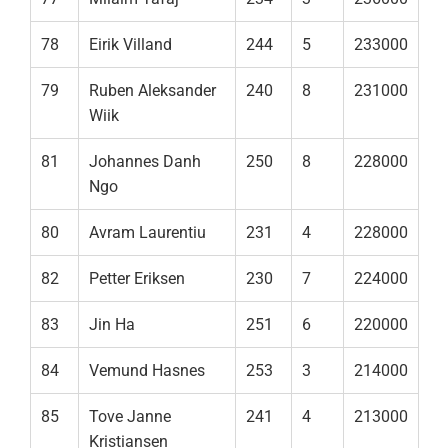
78
Eirik Villand
244
5
233000
79
Ruben Aleksander
240
8
231000
Wiik
81
Johannes Danh
250
8
228000
Ngo
80
Avram Laurentiu
231
4
228000
82
Petter Eriksen
230
7
224000
83
Jin Ha
251
6
220000
84
Vemund Hasnes
253
3
214000
85
Tove Janne
241
4
213000
Kristiansen