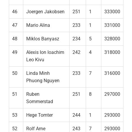
46
Joergen Jakobsen
251
1
333000
47
Mario Alina
233
1
331000
48
Miklos Banyasz
234
5
328000
49
Alexis Ion Ioachim
242
4
318000
Leo Kivu
50
Linda Minh
233
7
316000
Phuong Nguyen
51
Ruben
251
8
297000
Sommerstad
53
Hege Tomter
244
1
293000
52
Rolf Arne
243
7
293000