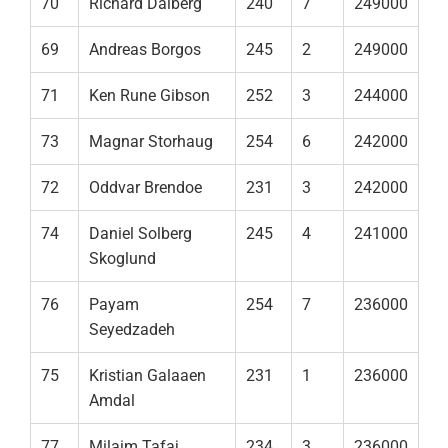
70
Richard Dalberg
240
7
249000
69
Andreas Borgos
245
2
249000
71
Ken Rune Gibson
252
3
244000
73
Magnar Storhaug
254
6
242000
72
Oddvar Brendoe
231
3
242000
74
Daniel Solberg
245
4
241000
Skoglund
76
Payam
254
7
236000
Seyedzadeh
75
Kristian Galaaen
231
1
236000
Amdal
77
Milaim Tafaj
234
3
236000