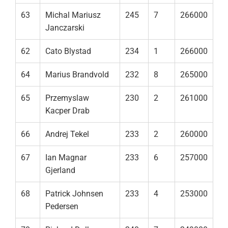
63
Michal Mariusz
245
7
266000
Janczarski
62
Cato Blystad
234
1
266000
64
Marius Brandvold
232
8
265000
65
Przemyslaw
230
2
261000
Kacper Drab
66
Andrej Tekel
233
2
260000
67
Ian Magnar
233
6
257000
Gjerland
68
Patrick Johnsen
233
4
253000
Pedersen