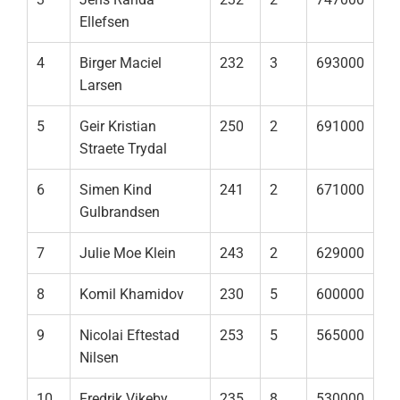
Ellefsen
4
Birger Maciel
232
3
693000
Larsen
5
Geir Kristian
250
2
691000
Straete Trydal
6
Simen Kind
241
2
671000
Gulbrandsen
7
Julie Moe Klein
243
2
629000
8
Komil Khamidov
230
5
600000
9
Nicolai Eftestad
253
5
565000
Nilsen
10
Fredrik Vikeby
235
8
530000