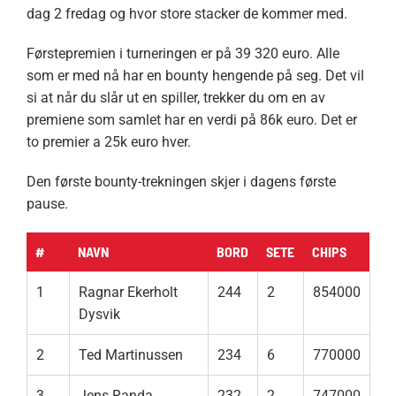
dag 2 fredag og hvor store stacker de kommer med.
Førstepremien i turneringen er på 39 320 euro. Alle
som er med nå har en bounty hengende på seg. Det vil
si at når du slår ut en spiller, trekker du om en av
premiene som samlet har en verdi på 86k euro. Det er
to premier a 25k euro hver.
Den første bounty-trekningen skjer i dagens første
pause.
#
NAVN
BORD
SETE
CHIPS
1
Ragnar Ekerholt
244
2
854000
Dysvik
2
Ted Martinussen
234
6
770000
3
Jens Randa
232
2
747000