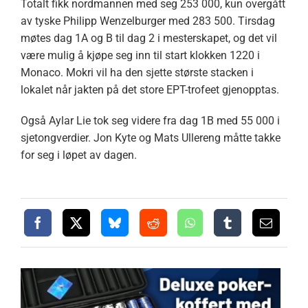
Totalt fikk nordmannen med seg 253 000, kun overgått
av tyske Philipp Wenzelburger med 283 500. Tirsdag
møtes dag 1A og B til dag 2 i mesterskapet, og det vil
være mulig å kjøpe seg inn til start klokken 1220 i
Monaco. Mokri vil ha den sjette største stacken i
lokalet når jakten på det store EPT-trofeet gjenopptas.
Også Aylar Lie tok seg videre fra dag 1B med 55 000 i
sjetongverdier. Jon Kyte og Mats Ullereng måtte takke
for seg i løpet av dagen.