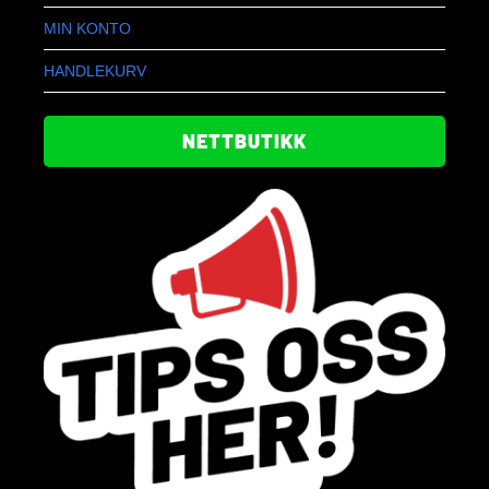
MIN KONTO
HANDLEKURV
NETTBUTIKK