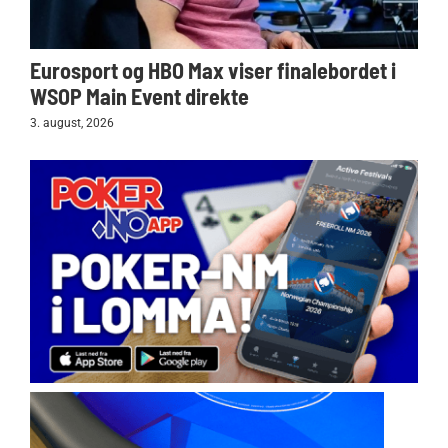
Eurosport og HBO Max viser finalebordet i
WSOP Main Event direkte
3. august, 2026