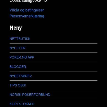
E-post: salg@poker.no
Vilkår og betingelser
Personvernerklæring
Meny
NETTBUTIKK
NYHETER
POKER.NO APP
BLOGGER
NYHETSBREV
TIPS OSS!
NORSK POKERFORBUND
KORTSTOKKER