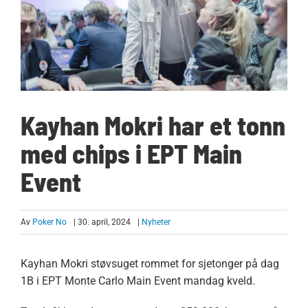
Kayhan Mokri har et tonn
med chips i EPT Main
Event
Av
Poker No
| 30. april, 2024
|
Nyheter
Kayhan Mokri støvsuget rommet for sjetonger på dag
1B i EPT Monte Carlo Main Event mandag kveld.