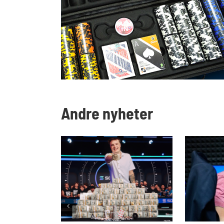
Andre nyheter