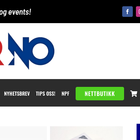
og events!
NETTBUTIKK
NYHETSBREV
TIPS OSS!
NPF