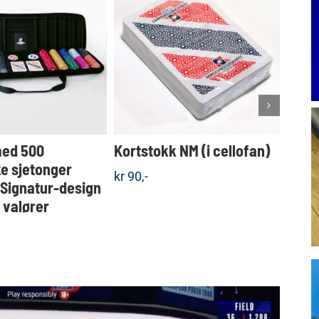
Dette
KJØP
KJØP
produktet
Detaljer
Detaljer
har
flere
varianter.
Alternativene
kan
velges
med 500
Kortstokk NM (i cellofan)
Koff
på
produktsiden
e sjetonger
sjet
kr
90,-
 Signatur-design
valgf
e valører
kr
1.5