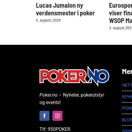
Lucas Jumalon ny
Eurospor
verdensmester i poker
viser fin
WSOP Mai
6. august, 2026
3. august, 20
Me
NET
Poker.no
– Nyheter, pokerutstyr
NYH
og events!
POK
BLO
Tlf: 950POKER
NYH