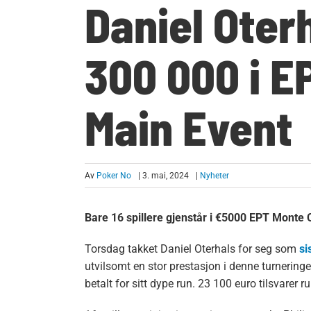
Daniel Oter
300 000 i E
Main Event
Av
Poker No
| 3. mai, 2024
|
Nyheter
Bare 16 spillere gjenstår i €5000 EPT Monte
Torsdag takket Daniel Oterhals for seg som
si
utvilsomt en stor prestasjon i denne turnerin
betalt for sitt dype run. 23 100 euro tilsvarer 