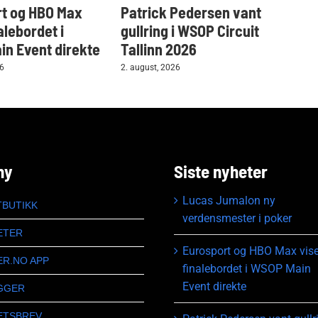
t og HBO Max
Patrick Pedersen vant
Tar
alebordet i
gullring i WSOP Circuit
i W
n Event direkte
Tallinn 2026
2. au
26
2. august, 2026
ny
Siste nyheter
Lucas Jumalon ny
TBUTIKK
verdensmester i poker
ETER
Eurosport og HBO Max vise
ER.NO APP
finalebordet i WSOP Main
Event direkte
GGER
ETSBREV