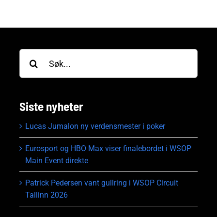
Søk
etter:
Siste nyheter
Lucas Jumalon ny verdensmester i poker
Eurosport og HBO Max viser finalebordet i WSOP
Main Event direkte
Patrick Pedersen vant gullring i WSOP Circuit
Tallinn 2026