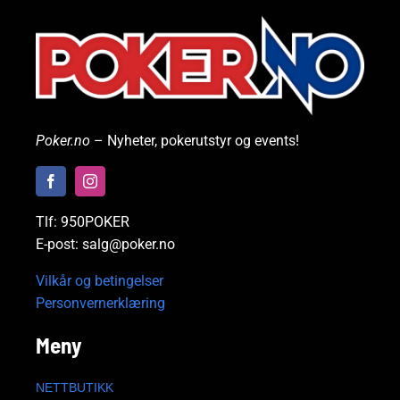
Poker.no
– Nyheter, pokerutstyr og events!
Tlf: 950POKER
E-post: salg@poker.no
Vilkår og betingelser
Personvernerklæring
Meny
NETTBUTIKK