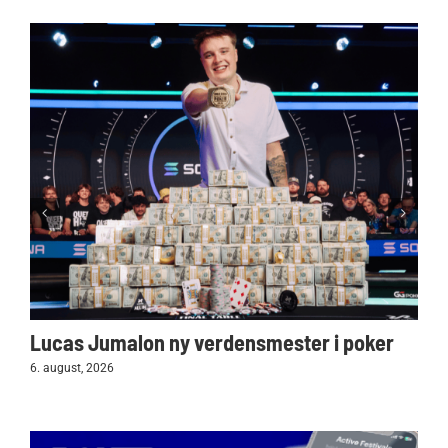
Lucas Jumalon ny verdensmester i poker
6. august, 2026