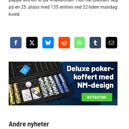
på en 25. plass med 135 entries ved 22-tiden mandag
kveld.
Andre nyheter