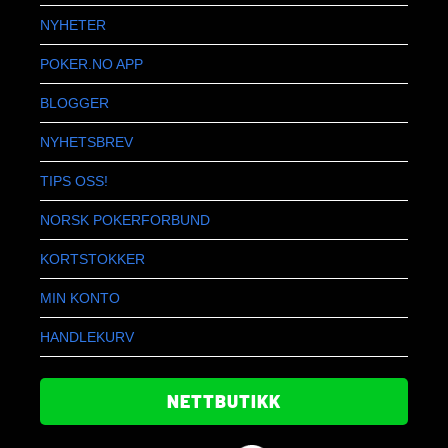
NYHETER
POKER.NO APP
BLOGGER
NYHETSBREV
TIPS OSS!
NORSK POKERFORBUND
KORTSTOKKER
MIN KONTO
HANDLEKURV
NETTBUTIKK