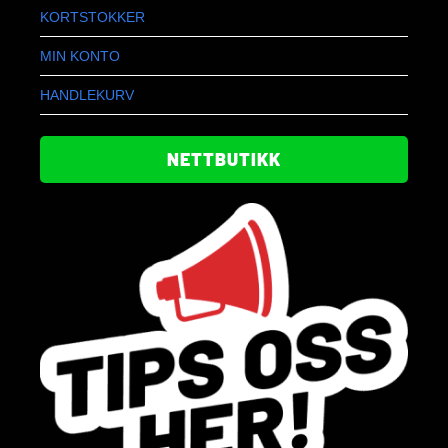
KORTSTOKKER
MIN KONTO
HANDLEKURV
NETTBUTIKK