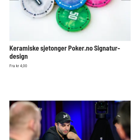
Keramiske sjetonger Poker.no Signatur-
Ko
design
Po
Fra kr 4,00
kr