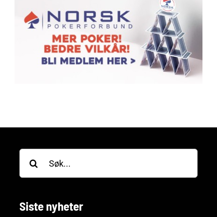
Søk
etter:
Siste nyheter