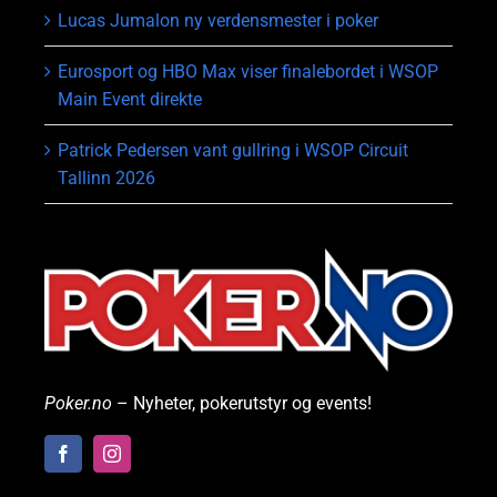
Lucas Jumalon ny verdensmester i poker
Eurosport og HBO Max viser finalebordet i WSOP
Main Event direkte
Patrick Pedersen vant gullring i WSOP Circuit
Tallinn 2026
Poker.no
– Nyheter, pokerutstyr og events!