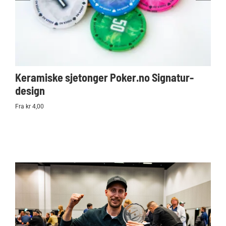
Keramiske sjetonger Poker.no Signatur-
Ko
design
Po
Fra kr 4,00
kr