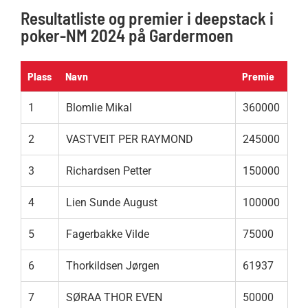
Resultatliste og premier i deepstack i
poker-NM 2024 på Gardermoen
Plass
Navn
Premie
1
Blomlie Mikal
360000
2
VASTVEIT PER RAYMOND
245000
3
Richardsen Petter
150000
4
Lien Sunde August
100000
5
Fagerbakke Vilde
75000
6
Thorkildsen Jørgen
61937
7
SØRAA THOR EVEN
50000