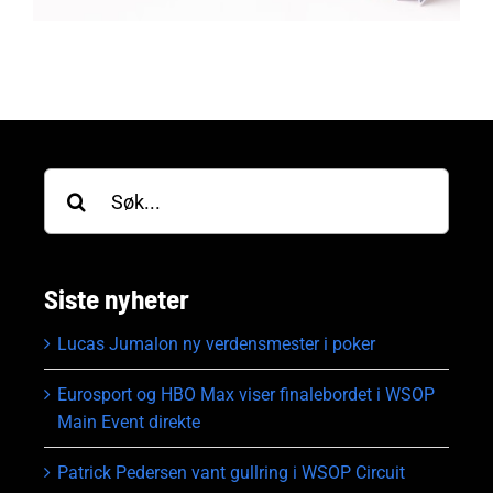
Søk
etter:
Siste nyheter
Lucas Jumalon ny verdensmester i poker
Eurosport og HBO Max viser finalebordet i WSOP
Main Event direkte
Patrick Pedersen vant gullring i WSOP Circuit