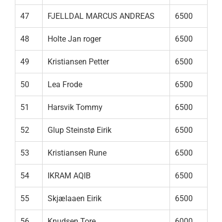
47
FJELLDAL MARCUS ANDREAS
6500
48
Holte Jan roger
6500
49
Kristiansen Petter
6500
50
Lea Frode
6500
51
Harsvik Tommy
6500
52
Glup Steinstø Eirik
6500
53
Kristiansen Rune
6500
54
IKRAM AQIB
6500
55
Skjælaaen Eirik
6500
56
Knudsen Tore
6000