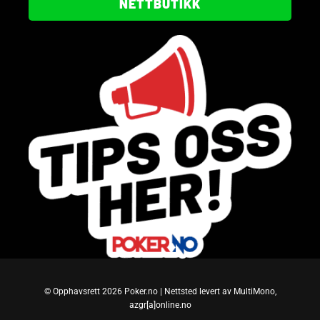
NETTBUTIKK
© Opphavsrett 2026 Poker.no | Nettsted levert av MultiMono,
azgr[a]online.no