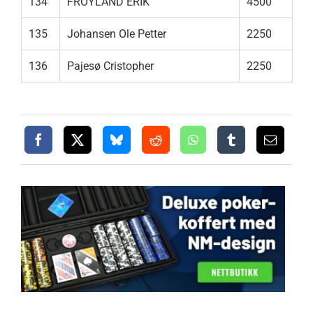
134
FROYLAND ERIK
4500
135
Johansen Ole Petter
2250
136
Pajesø Cristopher
2250