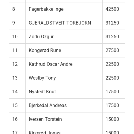
8
Fagerbakke Inge
42500
9
GJERALDSTVEIT TORBJORN
31250
10
Zorlu Ozgur
31250
11
Kongerød Rune
27500
12
Kathrud Oscar Andre
22500
13
Westby Tony
22500
14
Nystedt Knut
17500
15
Bjerkedal Andreas
17500
16
Iversen Torstein
15000
17
Kirkerød Jonas
15000