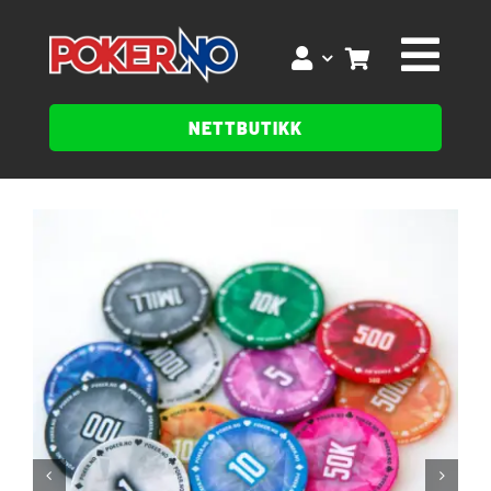
Skip
to
Togg
content
NETTBUTIKK
Navig
KJØP
Detaljer