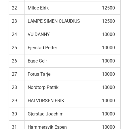
22
Milde Eirik
12500
23
LAMPE SIMEN CLAUDIUS
12500
24
VU DANNY
10000
25
Fjerstad Petter
10000
26
Egge Geir
10000
27
Forus Tarjei
10000
28
Nordtorp Patrik
10000
29
HALVORSEN ERIK
10000
30
Gjerstad Joachim
10000
31
Hammersvik Espen
10000