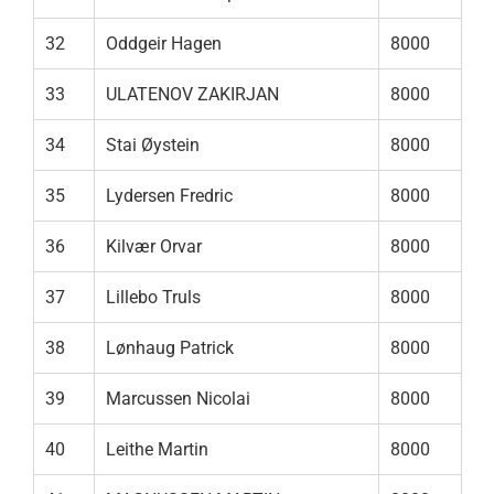
32
Oddgeir Hagen
8000
33
ULATENOV ZAKIRJAN
8000
34
Stai Øystein
8000
35
Lydersen Fredric
8000
36
Kilvær Orvar
8000
37
Lillebo Truls
8000
38
Lønhaug Patrick
8000
39
Marcussen Nicolai
8000
40
Leithe Martin
8000