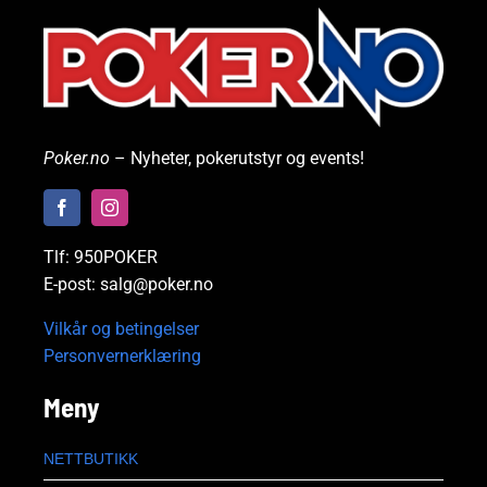
Poker.no
– Nyheter, pokerutstyr og events!
Tlf: 950POKER
E-post: salg@poker.no
Vilkår og betingelser
Personvernerklæring
Meny
NETTBUTIKK