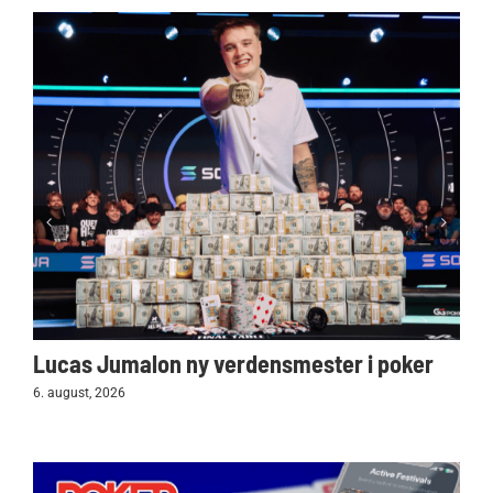
Lucas Jumalon ny verdensmester i poker
6. august, 2026