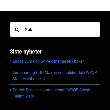
Søk
etter:
Siste nyheter
Lucas Jumalon ny verdensmester i poker
Eurosport og HBO Max viser finalebordet i WSOP
Main Event direkte
Patrick Pedersen vant gullring i WSOP Circuit
Tallinn 2026