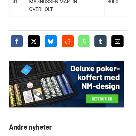
41
MAGNUSSEN MARTIN
8000
OVERHOLT
Andre nyheter