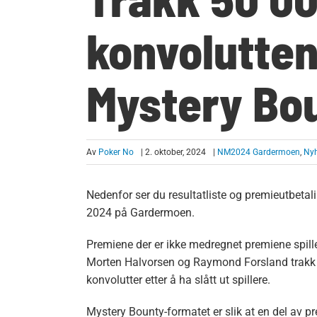
konvolutten
Mystery Bo
Av
Poker No
| 2. oktober, 2024
|
NM2024 Gardermoen
,
Nyh
Nedenfor ser du resultatliste og premieutbeta
2024 på Gardermoen.
Premiene der er ikke medregnet premiene spiller
Morten Halvorsen og Raymond Forsland trakk 
konvolutter etter å ha slått ut spillere.
Mystery Bounty-formatet er slik at en del av p