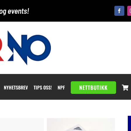
og events!
NETTBUTIKK
NYHETSBREV
TIPS OSS!
NPF