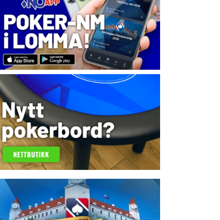
KJØP
KJØP
Detaljer
Detaljer
ert med 500
Koffert med 300
onger NM/Spar –
sjetonger NM/Spar –
k
rie valører
valgfrie valører
00,-
kr
1.200,-