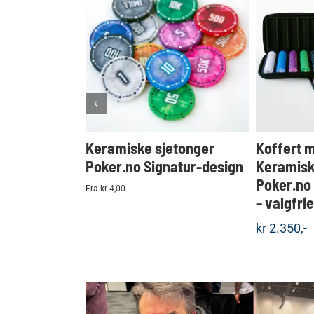
KJØP
Detaljer
Keramiske sjetonger
Koffert 
Poker.no Signatur-design
Keramisk
Poker.no
Fra kr 4,00
– valgfri
kr
2.350,-