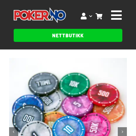
Skip
to
Togg
content
NETTBUTIKK
Navig
KJØP
Detaljer