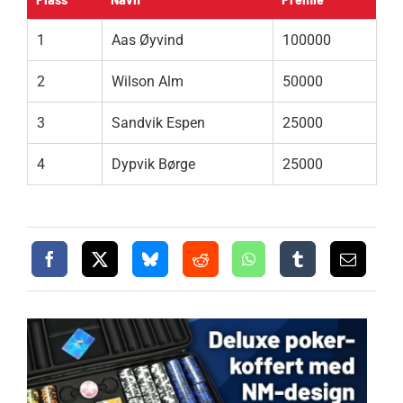
1
Aas Øyvind
100000
2
Wilson Alm
50000
3
Sandvik Espen
25000
4
Dypvik Børge
25000