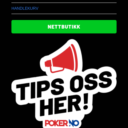
HANDLEKURV
NETTBUTIKK