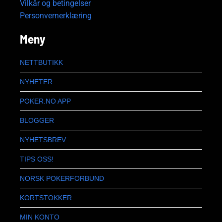
Vilkår og betingelser
Personvernerklæring
Meny
NETTBUTIKK
NYHETER
POKER.NO APP
BLOGGER
NYHETSBREV
TIPS OSS!
NORSK POKERFORBUND
KORTSTOKKER
MIN KONTO