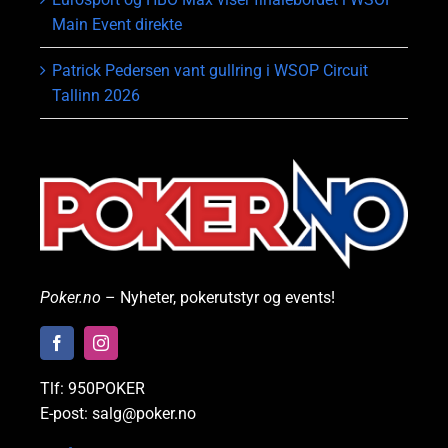
Main Event direkte
Patrick Pedersen vant gullring i WSOP Circuit
Tallinn 2026
Poker.no
– Nyheter, pokerutstyr og events!
Tlf: 950POKER
E-post: salg@poker.no