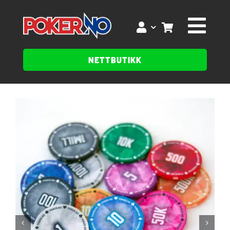
Skip
to
Togg
content
NETTBUTIKK
Navig
KJØP
Detaljer