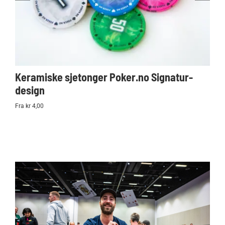
Keramiske sjetonger Poker.no Signatur-
Ko
design
Po
Fra kr 4,00
kr