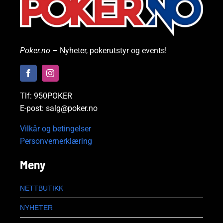
Poker.no
– Nyheter, pokerutstyr og events!
Tlf: 950POKER
E-post: salg@poker.no
Vilkår og betingelser
Personvernerklæring
Meny
NETTBUTIKK
NYHETER