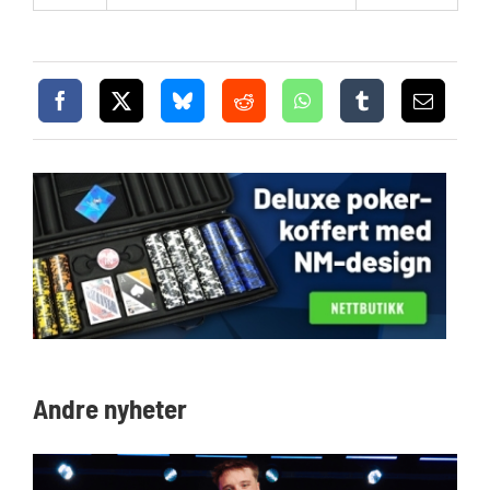
Andre nyheter