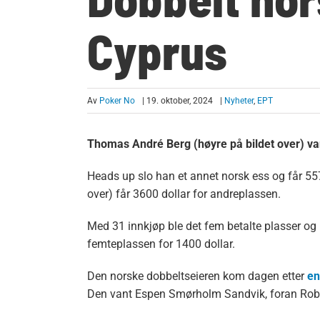
Cyprus
Av
Poker No
| 19. oktober, 2024
|
Nyheter
,
EPT
Thomas André Berg (høyre på bildet over) va
Heads up slo han et annet norsk ess og får 557
over) får 3600 dollar for andreplassen.
Med 31 innkjøp ble det fem betalte plasser o
femteplassen for 1400 dollar.
Den norske dobbeltseieren kom dagen etter
en
Den vant Espen Smørholm Sandvik, foran Robe