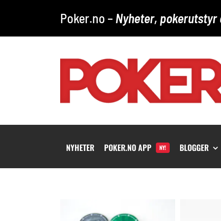
Skip
Poker.no –
Nyheter, pokerutstyr 
to
content
NYHETER
POKER.NO APP
BLOGGER
NY!