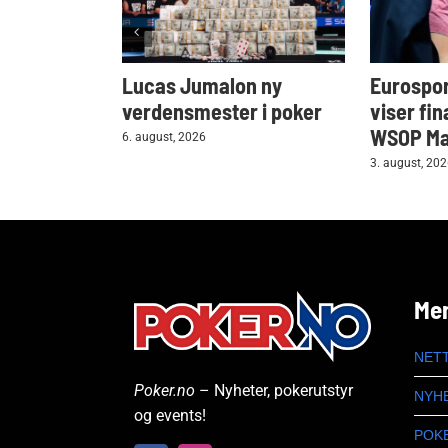
Lucas Jumalon ny
Eurospor
verdensmester i poker
viser fin
WSOP Mai
6. august, 2026
3. august, 20
Me
NET
Poker.no
– Nyheter, pokerutstyr
NYH
og events!
POK