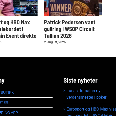
t og HBO Max
Patrick Pedersen vant
Tar
alebordet i
gullring i WSOP Circuit
i W
n Event direkte
Tallinn 2026
2. au
26
2. august, 2026
ny
Siste nyheter
Lucas Jumalon ny
TBUTIKK
verdensmester i poker
ETER
Eurosport og HBO Max vise
ER.NO APP
finalebordet i WSOP Main