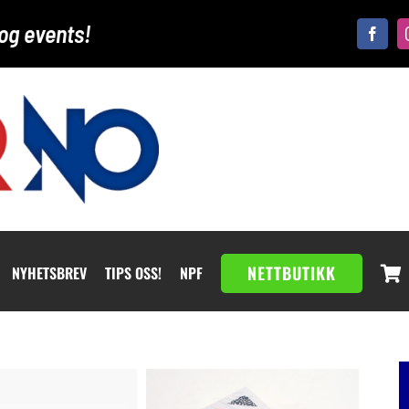
og events!
NETTBUTIKK
NYHETSBREV
TIPS OSS!
NPF