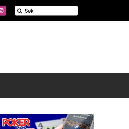
Søk
etter: