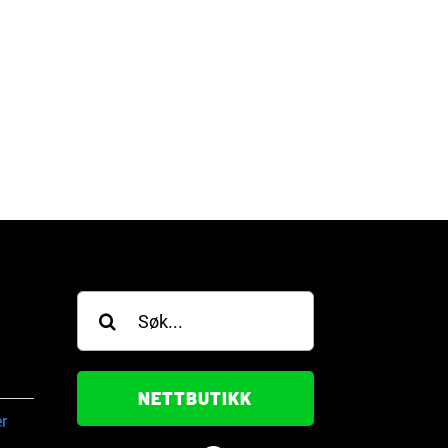
jei Forus vant gullring
Vilde Sangolt Ekren vant
SOP Circuit
gullring i WSOP Circuit
gust, 2026
28. juli, 2026
Søk
etter:
NETTBUTIKK
r