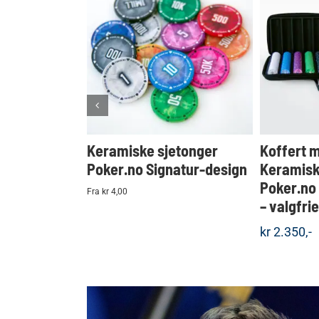
KJØP
Detaljer
Keramiske sjetonger
Koffert 
Poker.no Signatur-design
Keramisk
Poker.no
Fra kr 4,00
– valgfri
kr
2.350,-