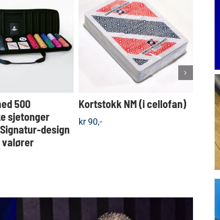
Dette
KJØP
KJØP
produktet
Detaljer
Detaljer
har
flere
varianter.
Alternativene
kan
velges
med 500
Kortstokk NM (i cellofan)
Koff
på
produktsiden
e sjetonger
sjet
kr
90,-
 Signatur-design
valgf
e valører
kr
1.5