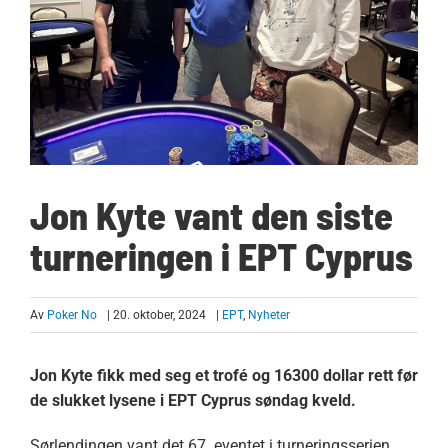
Jon Kyte vant den siste
turneringen i EPT Cyprus
Av
Poker No
| 20. oktober, 2024
|
EPT
,
Nyheter
Jon Kyte fikk med seg et trofé og 16300 dollar rett før
de slukket lysene i EPT Cyprus søndag kveld.
Sørlendingen vant det 67. eventet i turneringsserien