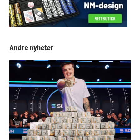
Andre nyheter