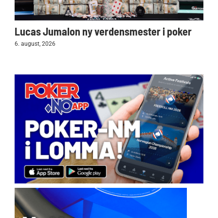
Lucas Jumalon ny verdensmester i poker
6. august, 2026