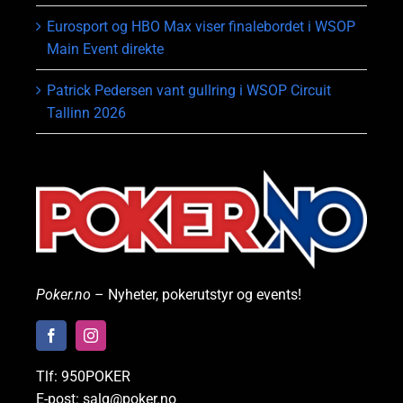
Eurosport og HBO Max viser finalebordet i WSOP
Main Event direkte
Patrick Pedersen vant gullring i WSOP Circuit
Tallinn 2026
Poker.no
– Nyheter, pokerutstyr og events!
Tlf: 950POKER
E-post: salg@poker.no