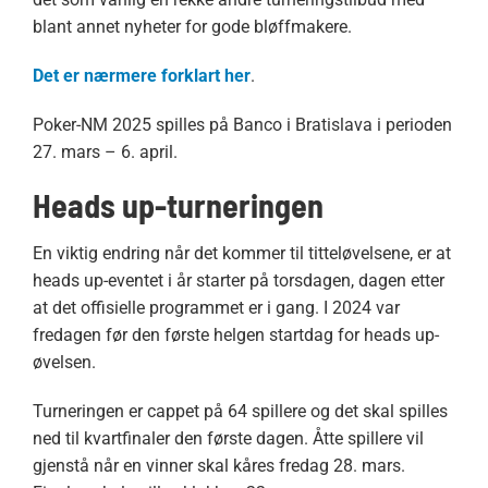
blant annet nyheter for gode bløffmakere.
Det er nærmere forklart her
.
Poker-NM 2025 spilles på Banco i Bratislava i perioden
27. mars – 6. april.
Heads up-turneringen
En viktig endring når det kommer til titteløvelsene, er at
heads up-eventet i år starter på torsdagen, dagen etter
at det offisielle programmet er i gang. I 2024 var
fredagen før den første helgen startdag for heads up-
øvelsen.
Turneringen er cappet på 64 spillere og det skal spilles
ned til kvartfinaler den første dagen. Åtte spillere vil
gjenstå når en vinner skal kåres fredag 28. mars.