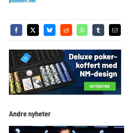
publisert her.
Andre nyheter