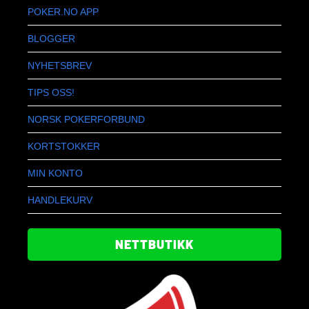
POKER.NO APP
BLOGGER
NYHETSBREV
TIPS OSS!
NORSK POKERFORBUND
KORTSTOKKER
MIN KONTO
HANDLEKURV
NETTBUTIKK