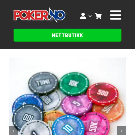
Skip
to
Togg
content
NETTBUTIKK
Navig
KJØP
Detaljer