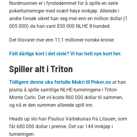
Nordmannen er i fyrstedømmet for å spille en serie
pokerturneringer med svært høye innkjøp. Allerede i
andre forsøk sikret han seg mer enn en million dollar (1
005 000) da han vant $30 000 NLHE 8-handed.
Det tilsvarer mer enn 11,1 millioner norske kroner.
Fått dårlige kort i det siste? Vi har helt nye kort her.
Spiller alt i Triton
Tidligere denne uka fortalte Mokri til Poker.no
at han
planla å spille samtlige NLHE-turneringene i Triton
Monte Carlo. Det vil koste 860 000 dollar til sammen,
og nå er den summen allerede spilt inn.
Heads up slo han Paulius Vaitiekunas fra Litauen, som
får 680 000 dollar i premie. Det var 144 innkjøp i
turneringen.