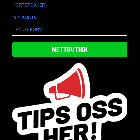
KORTSTOKKER
MIN KONTO
HANDLEKURV
NETTBUTIKK