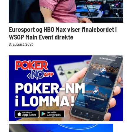
Eurosport og HBO Max viser finalebordet i
WSOP Main Event direkte
3. august, 2026