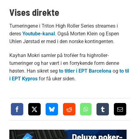
Vises direkte
Turneringene i Triton High Roller Series streames i
deres
Youtube-kanal
. Også Morten Klein og Espen
Uhlen Jørstad er med i den norske kontingenten.
Kayhan Mokri samler på troféer fra highroller-
turneringer og har vært i en forrykende form denne
høsten. Han sikret seg
to titler i EPT Barcelona
og
to til
i EPT Kypros
for få uker siden.