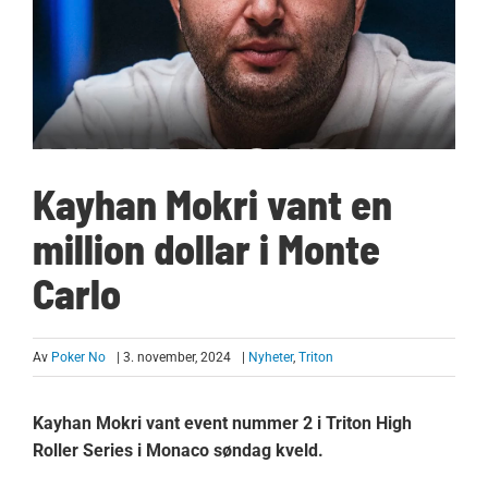
Kayhan Mokri vant en
million dollar i Monte
Carlo
Av
Poker No
| 3. november, 2024
|
Nyheter
,
Triton
Kayhan Mokri vant event nummer 2 i Triton High
Roller Series i Monaco søndag kveld.