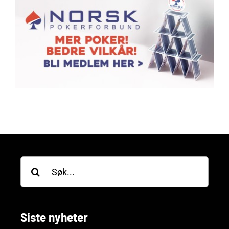
Søk
etter:
Siste nyheter