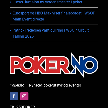
Lucas Jumalon ny verdensmester i poker
Eurosport og HBO Max viser finalebordet i WSOP
Main Event direkte
Patrick Pedersen vant gullring i WSOP Circuit
Tallinn 2026
Poker.no
– Nyheter, pokerutstyr og events!
Tlf: 950POKER