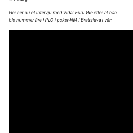
Her ser du et intervju med Vidar Furu Øie etter at han
ble nummer fire i PLO i poker-NM i Bratislava i vår: