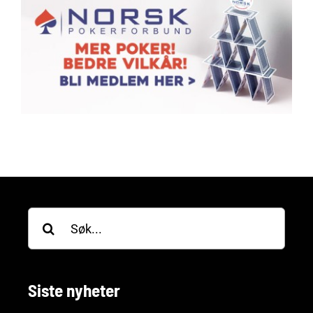
Søk
etter:
Siste nyheter