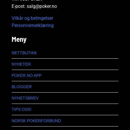
E-post: salg@poker.no
Vilkår og betingelser
Personvernerklæring
Meny
NETTBUTIKK
NYHETER
POKER.NO APP
BLOGGER
NYHETSBREV
TIPS OSS!
NORSK POKERFORBUND