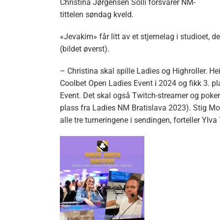
Christina Jørgensen Solli forsvarer NM-
tittelen søndag kveld.
«Jevakim» får litt av et stjernelag i studioet
(bildet øverst).
– Christina skal spille Ladies og Highroller. H
Coolbet Open Ladies Event i 2024 og fikk 3. pla
Event. Det skal også Twitch-streamer og pokers
plass fra Ladies NM Bratislava 2023). Stig Moe
alle tre turneringene i sendingen, forteller Ylva