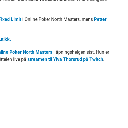
Fixed Limit
i Online Poker North Masters, mens
Petter
utikk.
Online Poker North Masters
i åpningshelgen sist. Hun er
ittelen live på
streamen til Ylva Thorsrud på Twitch
.