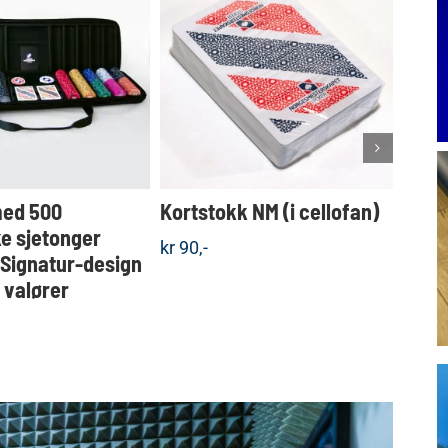
Dette
KJØP
KJØP
produktet
Detaljer
Detaljer
har
flere
varianter.
Alternativene
kan
velges
med 500
Kortstokk NM (i cellofan)
Koff
på
produktsiden
e sjetonger
sjet
kr
90,-
 Signatur-design
valgf
e valører
kr
1.5