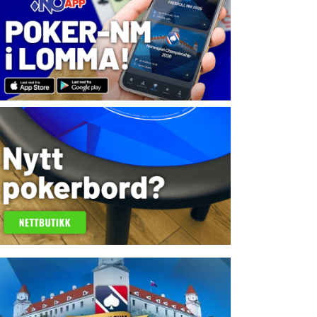
KJØP
KJØP
Detaljer
Detaljer
ert med 500
Koffert med 300
onger NM/Spar –
sjetonger NM/Spar –
k
rie valører
valgfrie valører
00,-
kr
1.200,-