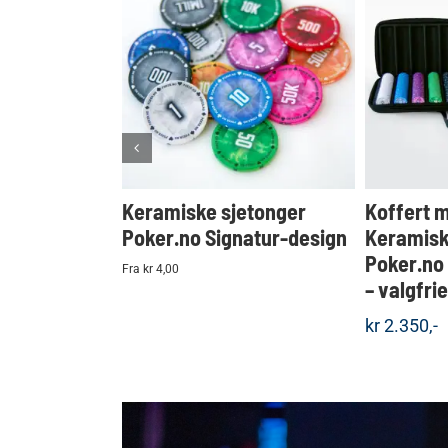
KJØP
Detaljer
Keramiske sjetonger
Koffert 
Poker.no Signatur-design
Keramisk
Poker.no
Fra kr 4,00
– valgfri
kr
2.350,-