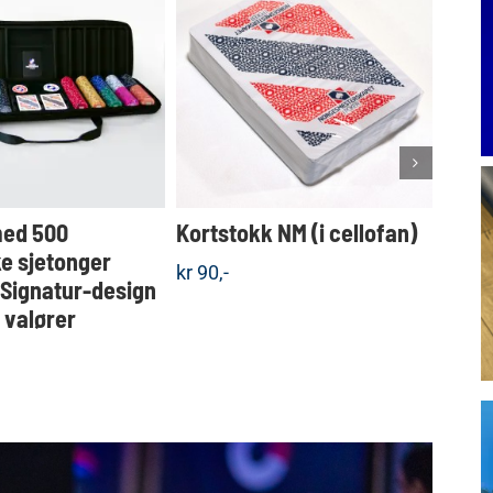
Dette
KJØP
KJØP
produktet
Detaljer
Detaljer
har
flere
varianter.
Alternativene
kan
velges
med 500
Kortstokk NM (i cellofan)
Koff
på
produktsiden
e sjetonger
sjet
kr
90,-
 Signatur-design
valgf
e valører
kr
1.5