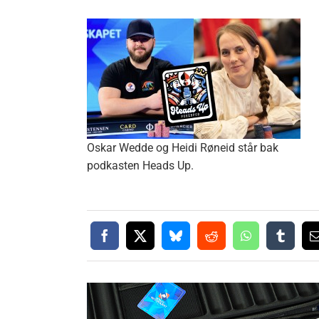
Oskar Wedde og Heidi Røneid står bak
podkasten Heads Up.