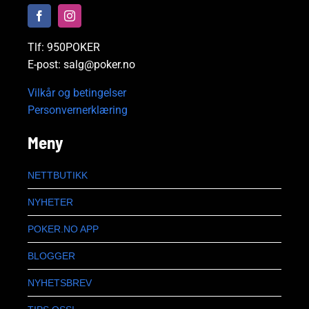
Tlf: 950POKER
E-post: salg@poker.no
Vilkår og betingelser
Personvernerklæring
Meny
NETTBUTIKK
NYHETER
POKER.NO APP
BLOGGER
NYHETSBREV