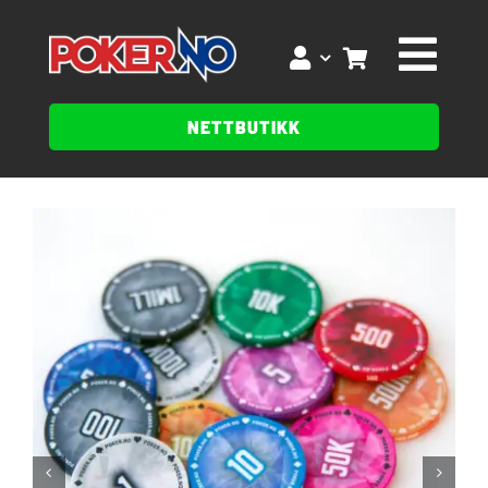
Skip
to
Togg
content
NETTBUTIKK
Navig
KJØP
Detaljer