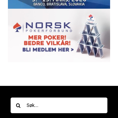
Søk
etter: