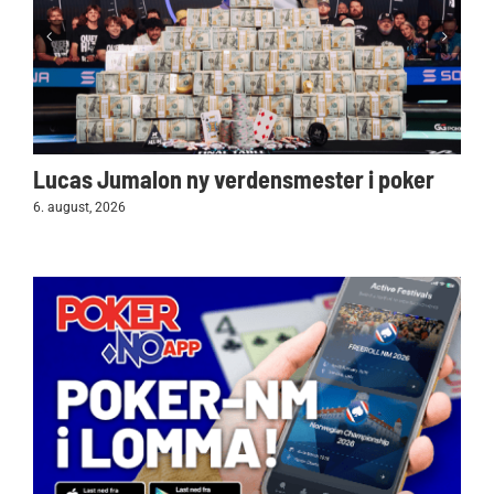
Lucas Jumalon ny verdensmester i poker
6. august, 2026