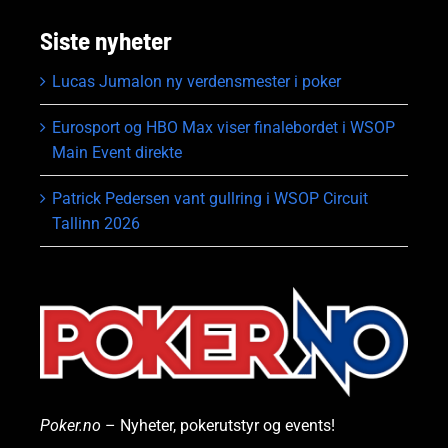
Siste nyheter
Lucas Jumalon ny verdensmester i poker
Eurosport og HBO Max viser finalebordet i WSOP
Main Event direkte
Patrick Pedersen vant gullring i WSOP Circuit
Tallinn 2026
Poker.no
– Nyheter, pokerutstyr og events!