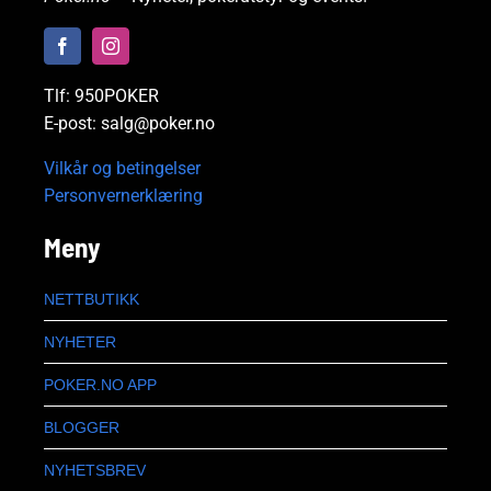
Tlf: 950POKER
E-post: salg@poker.no
Vilkår og betingelser
Personvernerklæring
Meny
NETTBUTIKK
NYHETER
POKER.NO APP
BLOGGER
NYHETSBREV