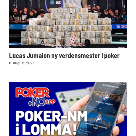
Lucas Jumalon ny verdensmester i poker
6. august, 2026