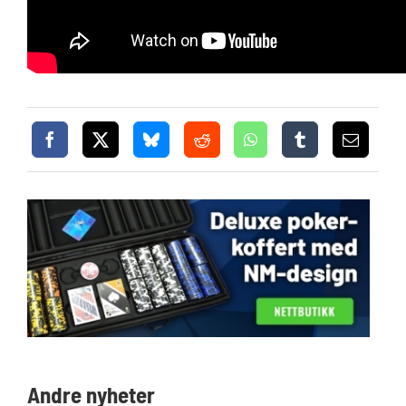
Andre nyheter