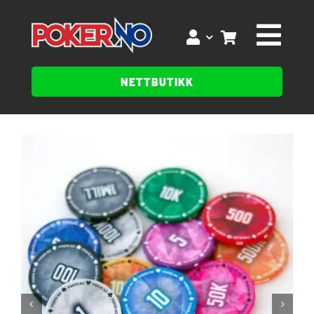
Skip
to
Togg
content
NETTBUTIKK
Navig
KJØP
Detaljer