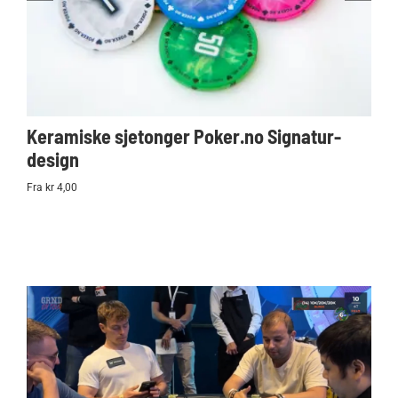
Keramiske sjetonger Poker.no Signatur-
Ko
design
Po
Fra kr 4,00
kr