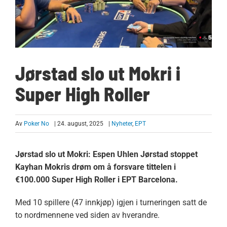
Jørstad slo ut Mokri i
Super High Roller
Av
Poker No
| 24. august, 2025
|
Nyheter
,
EPT
Jørstad slo ut Mokri: Espen Uhlen Jørstad stoppet
Kayhan Mokris drøm om å forsvare tittelen i
€100.000 Super High Roller i EPT Barcelona.
Med 10 spillere (47 innkjøp) igjen i turneringen satt de
to nordmennene ved siden av hverandre.