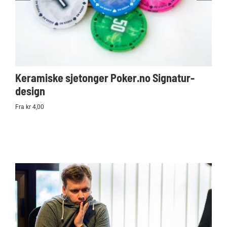
Keramiske sjetonger Poker.no Signatur-
Ko
design
Po
Fra kr 4,00
kr