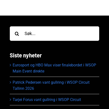
Søk
etter:
Siste nyheter
Eurosport og HBO Max viser finalebordet i WSOP
Main Event direkte
Patrick Pedersen vant gullring i WSOP Circuit
Tallinn 2026
Tarjei Forus vant gullring i WSOP Circuit