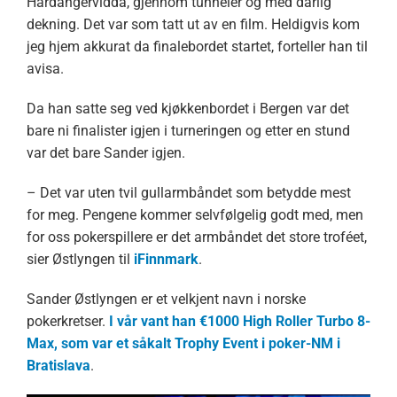
Hardangervidda, gjennom tunneler og med dårlig
dekning. Det var som tatt ut av en film. Heldigvis kom
jeg hjem akkurat da finalebordet startet, forteller han til
avisa.
Da han satte seg ved kjøkkenbordet i Bergen var det
bare ni finalister igjen i turneringen og etter en stund
var det bare Sander igjen.
– Det var uten tvil gullarmbåndet som betydde mest
for meg. Pengene kommer selvfølgelig godt med, men
for oss pokerspillere er det armbåndet det store troféet,
sier Østlyngen til
iFinnmark
.
Sander Østlyngen er et velkjent navn i norske
pokerkretser.
I vår vant han €1000 High Roller Turbo 8-
Max, som var et såkalt Trophy Event i poker-NM i
Bratislava
.