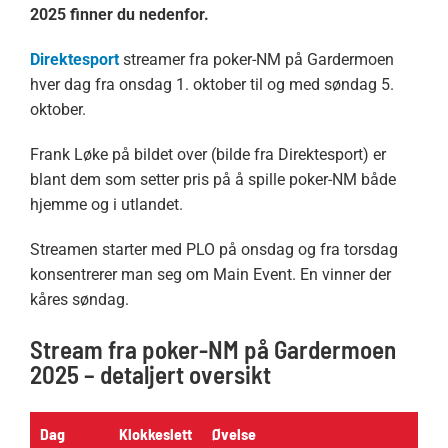
2025 finner du nedenfor.
Direktesport
streamer fra poker-NM på Gardermoen
hver dag fra onsdag 1. oktober til og med søndag 5.
oktober.
Frank Løke på bildet over (bilde fra Direktesport) er
blant dem som setter pris på å spille poker-NM både
hjemme og i utlandet.
Streamen starter med PLO på onsdag og fra torsdag
konsentrerer man seg om Main Event. En vinner der
kåres søndag.
Stream fra poker-NM på Gardermoen
2025 – detaljert oversikt
Dag
Klokkeslett
Øvelse