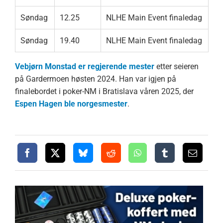
Søndag
12.25
NLHE Main Event finaledag
Søndag
19.40
NLHE Main Event finaledag
Vebjørn Monstad er regjerende mester
etter seieren
på Gardermoen høsten 2024. Han var igjen på
finalebordet i poker-NM i Bratislava våren 2025, der
Espen Hagen ble norgesmester
.