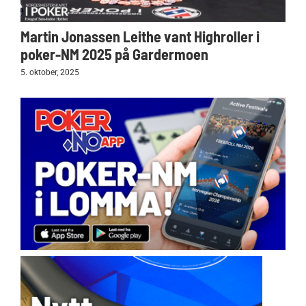
Martin Jonassen Leithe vant Highroller i
poker-NM 2025 på Gardermoen
5. oktober, 2025