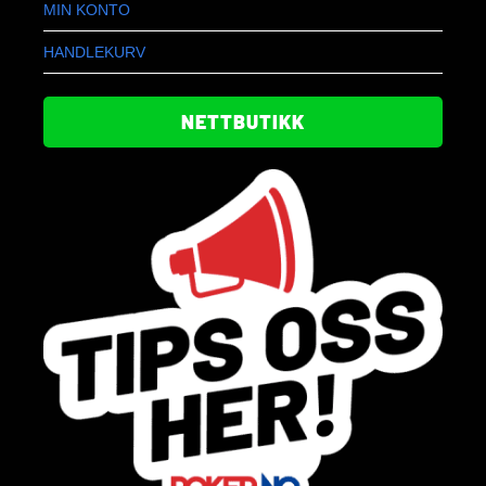
MIN KONTO
HANDLEKURV
NETTBUTIKK