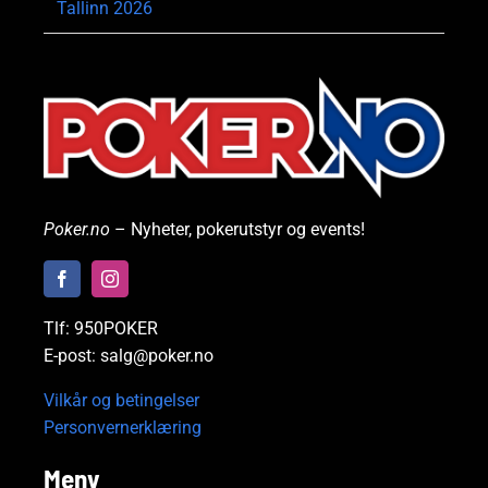
Tallinn 2026
Poker.no
– Nyheter, pokerutstyr og events!
Tlf: 950POKER
E-post: salg@poker.no
Vilkår og betingelser
Personvernerklæring
Meny