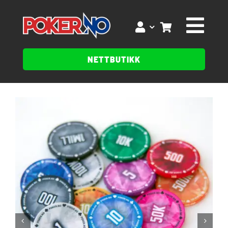
Skip
to
Togg
content
NETTBUTIKK
Navig
KJØP
Detaljer