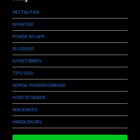
NETTBUTIKK
NYHETER
POKER.NO APP
BLOGGER
NYHETSBREV
TIPS OSS!
NORSK POKERFORBUND
KORTSTOKKER
MIN KONTO
HANDLEKURV