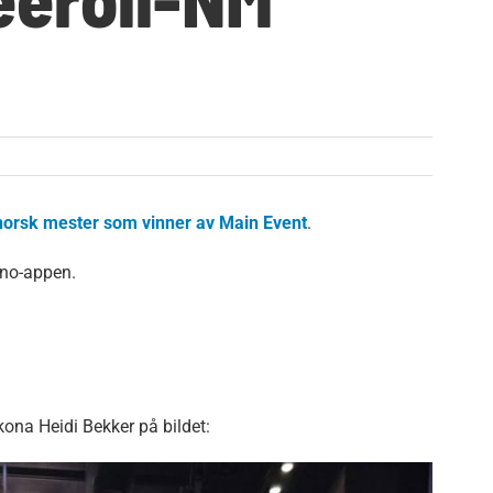
norsk mester som vinner av Main Event
.
r.no-appen.
ona Heidi Bekker på bildet: