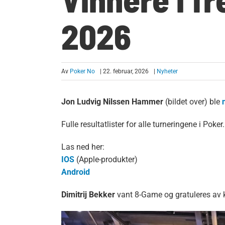
2026
Av
Poker No
| 22. februar, 2026
|
Nyheter
Jon Ludvig Nilssen Hammer
(bildet over) ble
Fulle resultatlister for alle turneringene i Poke
Las ned her:
IOS
(Apple-produkter)
Android
Dimitrij Bekker
vant 8-Game og gratuleres av k