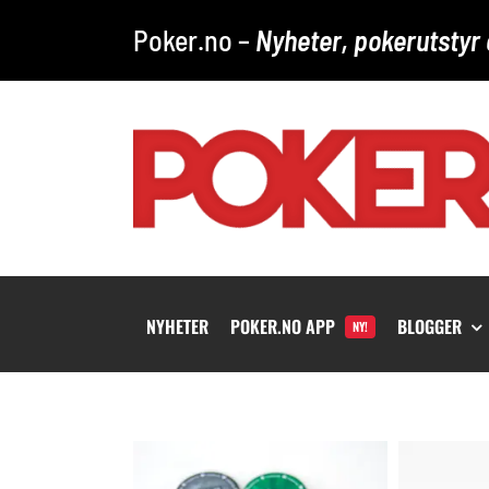
Skip
Poker.no –
Nyheter, pokerutstyr 
to
content
NYHETER
POKER.NO APP
BLOGGER
NY!