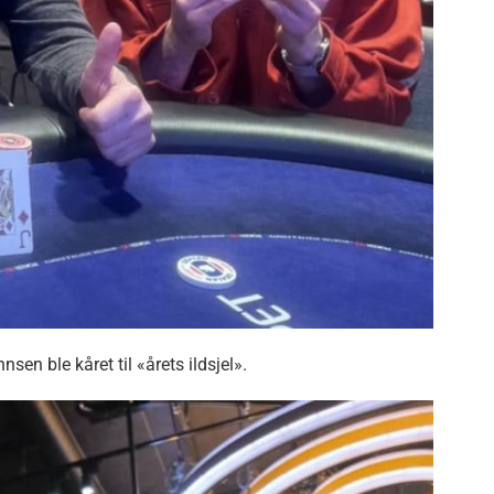
sen ble kåret til «årets ildsjel».