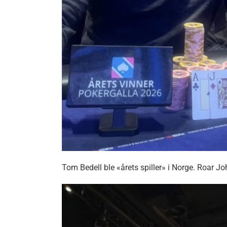
Tom Bedell ble «årets spiller» i Norge. Roar John