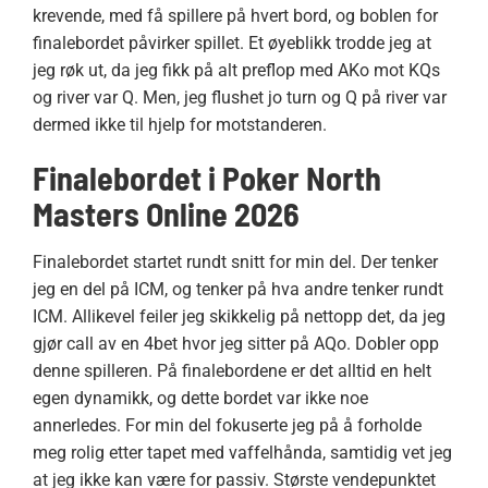
krevende, med få spillere på hvert bord, og boblen for
finalebordet påvirker spillet. Et øyeblikk trodde jeg at
jeg røk ut, da jeg fikk på alt preflop med AKo mot KQs
og river var Q. Men, jeg flushet jo turn og Q på river var
dermed ikke til hjelp for motstanderen.
Finalebordet i Poker North
Masters Online 2026
Finalebordet startet rundt snitt for min del. Der tenker
jeg en del på ICM, og tenker på hva andre tenker rundt
ICM. Allikevel feiler jeg skikkelig på nettopp det, da jeg
gjør call av en 4bet hvor jeg sitter på AQo. Dobler opp
denne spilleren. På finalebordene er det alltid en helt
egen dynamikk, og dette bordet var ikke noe
annerledes. For min del fokuserte jeg på å forholde
meg rolig etter tapet med vaffelhånda, samtidig vet jeg
at jeg ikke kan være for passiv. Største vendepunktet