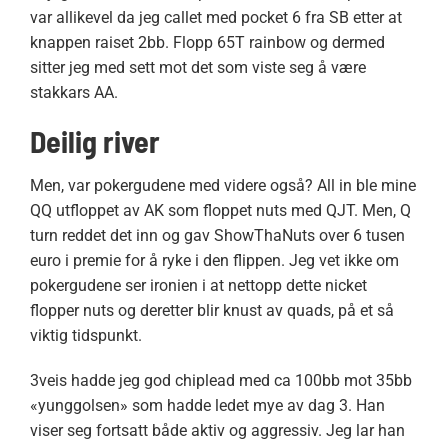
var allikevel da jeg callet med pocket 6 fra SB etter at
knappen raiset 2bb. Flopp 65T rainbow og dermed
sitter jeg med sett mot det som viste seg å være
stakkars AA.
Deilig river
Men, var pokergudene med videre også? All in ble mine
QQ utfloppet av AK som floppet nuts med QJT. Men, Q
turn reddet det inn og gav ShowThaNuts over 6 tusen
euro i premie for å ryke i den flippen. Jeg vet ikke om
pokergudene ser ironien i at nettopp dette nicket
flopper nuts og deretter blir knust av quads, på et så
viktig tidspunkt.
3veis hadde jeg god chiplead med ca 100bb mot 35bb
«yunggolsen» som hadde ledet mye av dag 3. Han
viser seg fortsatt både aktiv og aggressiv. Jeg lar han