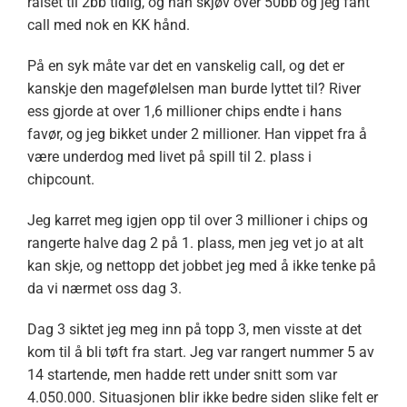
raiset til 2bb tidlig, og han skjøv over 50bb og jeg fant
call med nok en KK hånd.
På en syk måte var det en vanskelig call, og det er
kanskje den magefølelsen man burde lyttet til? River
ess gjorde at over 1,6 millioner chips endte i hans
favør, og jeg bikket under 2 millioner. Han vippet fra å
være underdog med livet på spill til 2. plass i
chipcount.
Jeg karret meg igjen opp til over 3 millioner i chips og
rangerte halve dag 2 på 1. plass, men jeg vet jo at alt
kan skje, og nettopp det jobbet jeg med å ikke tenke på
da vi nærmet oss dag 3.
Dag 3 siktet jeg meg inn på topp 3, men visste at det
kom til å bli tøft fra start. Jeg var rangert nummer 5 av
14 startende, men hadde rett under snitt som var
4.050.000. Situasjonen blir ikke bedre siden slike felt er