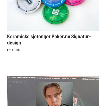
Keramiske sjetonger Poker.no Signatur-
Ko
design
Po
Fra kr 4,00
kr