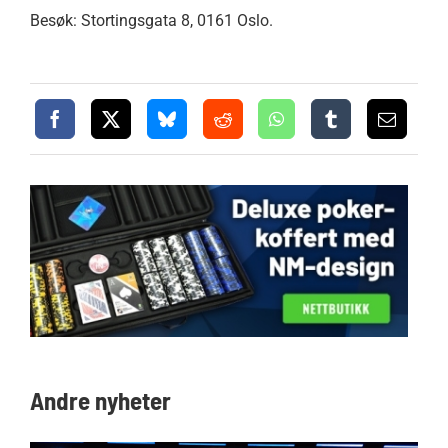
Besøk: Stortingsgata 8, 0161 Oslo.
Andre nyheter