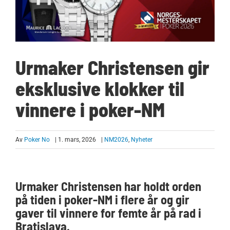
Urmaker Christensen gir
eksklusive klokker til
vinnere i poker-NM
Av
Poker No
| 1. mars, 2026
|
NM2026
,
Nyheter
Urmaker Christensen har holdt orden
på tiden i
poker-NM
i flere år og gir
gaver til vinnere for femte år på rad i
Bratislava.