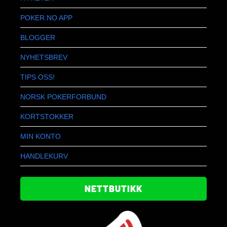
POKER.NO APP
BLOGGER
NYHETSBREV
TIPS OSS!
NORSK POKERFORBUND
KORTSTOKKER
MIN KONTO
HANDLEKURV
NETTBUTIKK