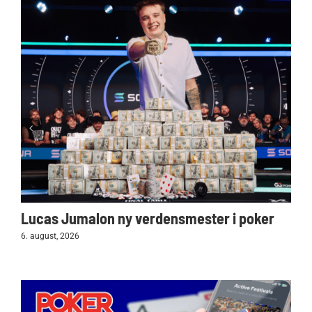
Lucas Jumalon ny verdensmester i poker
6. august, 2026