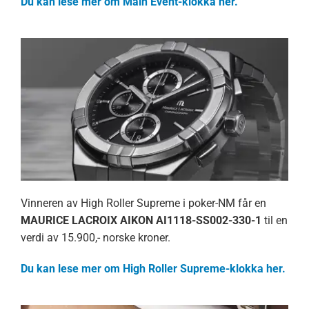
Du kan lese mer om Main Event-klokka her.
Vinneren av High Roller Supreme i poker-NM får en
MAURICE LACROIX AIKON AI1118-SS002-330-1
til en
verdi av 15.900,- norske kroner.
Du kan lese mer om High Roller Supreme-klokka her.