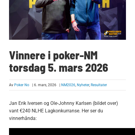
Vinnere i poker-NM
torsdag 5. mars 2026
Av
Poker No
| 6. mars, 2026
|
NM2026
,
Nyheter
,
Resultater
Jan Erik Iversen og Ole-Johnny Karlsen (bildet over)
vant €240 NLHE Lagkonkurranse. Her ser du
vinnerhånda: