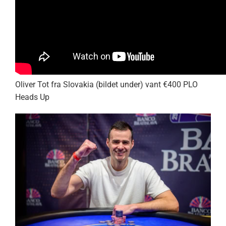
Oliver Tot fra Slovakia (bildet under) vant €400 PLO
Heads Up