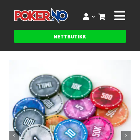
Skip
to
Togg
content
NETTBUTIKK
Navig
KJØP
Detaljer