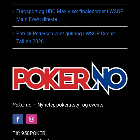
Eurosport og HBO Max viser finalebordet i WSOP
Main Event direkte
Patrick Pedersen vant gullring i WSOP Circuit
Tallinn 2026
Poker.no
– Nyheter, pokerutstyr og events!
Tlf: 950POKER