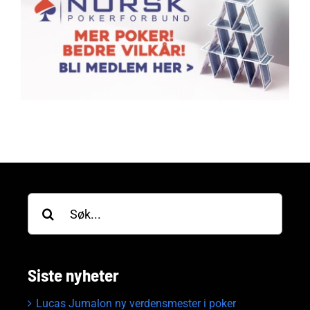
Søk
etter:
Siste nyheter
Lucas Jumalon ny verdensmester i poker