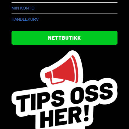
MIN KONTO
HANDLEKURV
NETTBUTIKK