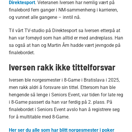
Direktesport
. Veteranen Iversen har nemlig vært på
finalebord fem ganger i NM-sammenheng i karrieren,
og vunnet alle gangene – inntil nå.
Til vårt TV-studio på Direktesport sa Iversen etterpå at
han var fornøyd som han alltid er med andreplass. Han
sa også at han og Martin Åm hadde vært jevngode på
finalebordet.
Iversen rakk ikke tittelforsvar
Iversen ble norgesmester i 8-Game i Bratislava i 2025,
men rakk aldri å forsvare sin tittel. Ettersom han ble
hengende så lenge i Seniors Event, var tiden for late reg
i 8-Game passert da han var ferdig på 2. plass. På
finalebordet i Seniors Event avslo han å registrere seg
for å multitable med 8-Game.
Her ser du alle som har blitt norgesmester i poker