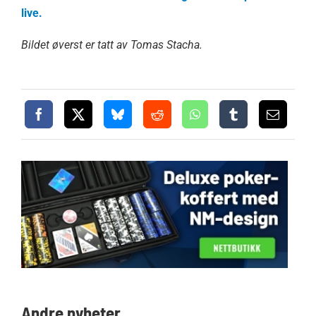
live.
Bildet øverst er tatt av Tomas Stacha.
Andre nyheter