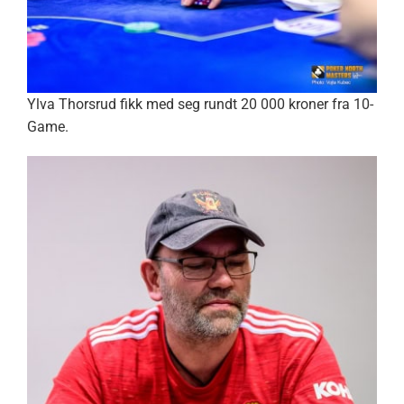
Ylva Thorsrud fikk med seg rundt 20 000 kroner fra 10-
Game.