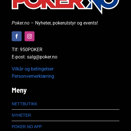
Poker.no
– Nyheter, pokerutstyr og events!
Tlf: 950POKER
E-post: salg@poker.no
Vilkår og betingelser
Personvernerklæring
Meny
NETTBUTIKK
NYHETER
POKER.NO APP