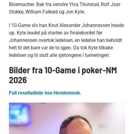
Bloemacher. Bak fra venstre Ylva Thorsrud, Rolf Joar
Stokke, William Falkeid og Jon Kyte.
I 10-Game slo han Knut Alexander Johannessen heads
up. Kyte leadet på starten av finalebordet før
Johannessen overtok ledelsen, en ledelse han beholdt
helt til det bare var de to igjen. Da tok Kyte tilbake
ledelsen og til slutt alle sjetongene i turneringen.
Bilder fra 10-Game i poker-NM
2026
Full resultatliste hos Hendonmob.