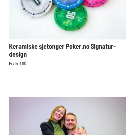
Keramiske sjetonger Poker.no Signatur-
Ko
design
Po
Fra kr 4,00
kr