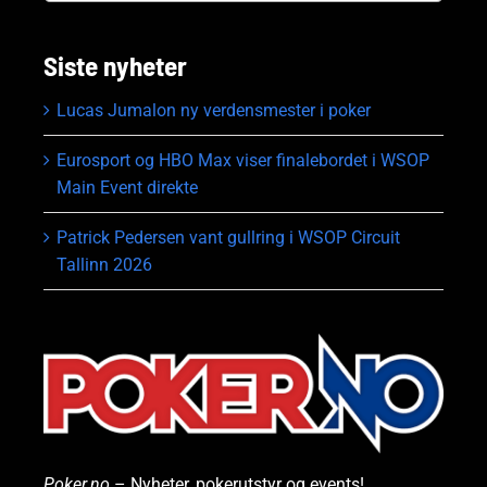
Siste nyheter
Lucas Jumalon ny verdensmester i poker
Eurosport og HBO Max viser finalebordet i WSOP
Main Event direkte
Patrick Pedersen vant gullring i WSOP Circuit
Tallinn 2026
Poker.no
– Nyheter, pokerutstyr og events!