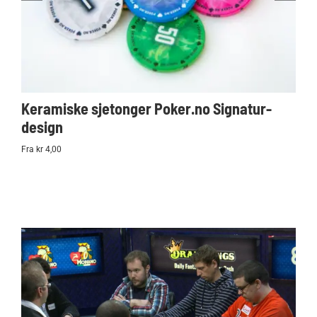
Keramiske sjetonger Poker.no Signatur-
Ko
design
Po
Fra kr 4,00
kr