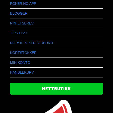
POKER.NO APP
BLOGGER
NYHETSBREV
TIPS OSS!
NORSK POKERFORBUND
KORTSTOKKER
MIN KONTO
HANDLEKURV
NETTBUTIKK