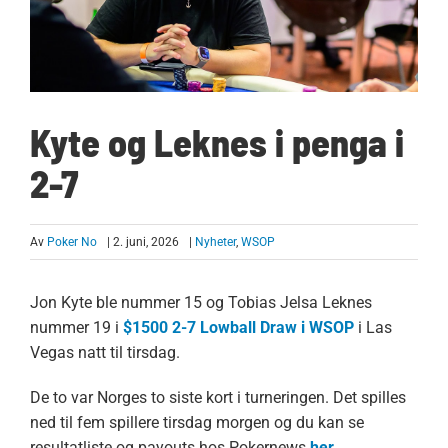
Kyte og Leknes i penga i
2-7
Av
Poker No
| 2. juni, 2026
|
Nyheter
,
WSOP
Jon Kyte ble nummer 15 og Tobias Jelsa Leknes
nummer 19 i
$1500 2-7 Lowball Draw i WSOP
i Las
Vegas natt til tirsdag.
De to var Norges to siste kort i turneringen. Det spilles
ned til fem spillere tirsdag morgen og du kan se
resultatliste og payouts hos Pokernews
her
.