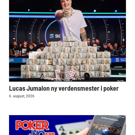
Lucas Jumalon ny verdensmester i poker
6. august, 2026