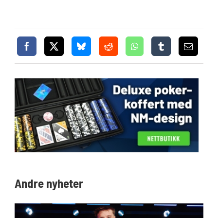
Andre nyheter