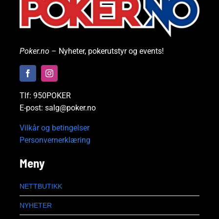
Poker.no
– Nyheter, pokerutstyr og events!
Tlf: 950POKER
E-post: salg@poker.no
Vilkår og betingelser
Personvernerklæring
Meny
NETTBUTIKK
NYHETER