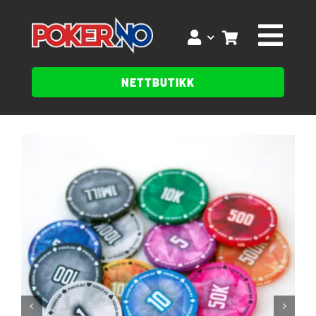
Skip
to
Togg
content
NETTBUTIKK
Navig
KJØP
Detaljer