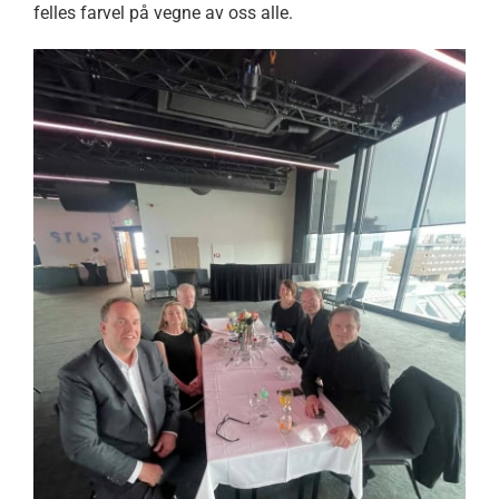
felles farvel på vegne av oss alle.