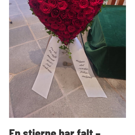
En stjerne har falt –