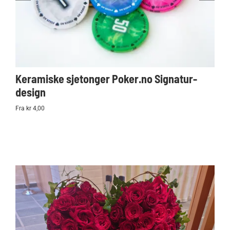
Keramiske sjetonger Poker.no Signatur-
Ko
design
Po
Fra kr 4,00
kr