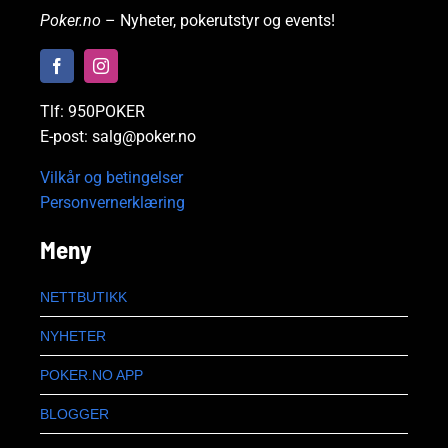
Poker.no
– Nyheter, pokerutstyr og events!
Tlf: 950POKER
E-post: salg@poker.no
Vilkår og betingelser
Personvernerklæring
Meny
NETTBUTIKK
NYHETER
POKER.NO APP
BLOGGER