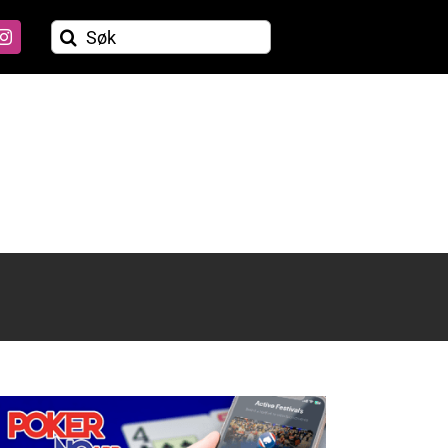
Søk
etter: