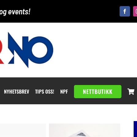
og events!
NETTBUTIKK
NYHETSBREV
TIPS OSS!
NPF