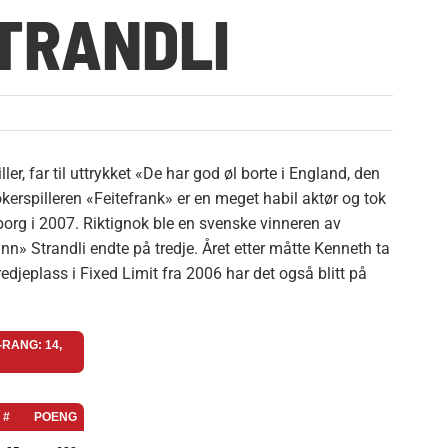
TRANDLI
er, far til uttrykket «De har god øl borte i England, den
 Pokerspilleren «Feitefrank» er en meget habil aktør og tok
borg i 2007. Riktignok ble en svenske vinneren av
n» Strandli endte på tredje. Året etter måtte Kenneth ta
tredjeplass i Fixed Limit fra 2006 har det også blitt på