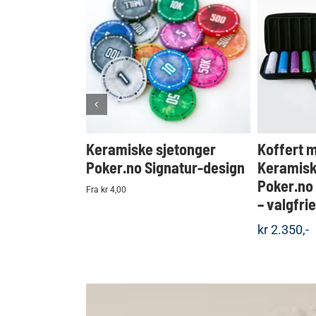
KJØP
Detaljer
Keramiske sjetonger
Koffert 
Poker.no Signatur-design
Keramisk
Poker.no
Fra kr 4,00
– valgfri
kr
2.350,-