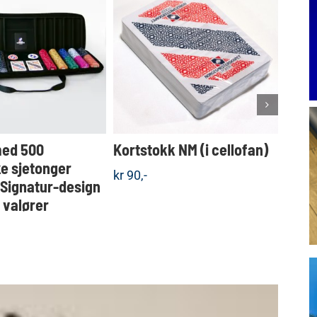
Dette
KJØP
KJØP
produktet
Detaljer
Detaljer
har
flere
varianter.
Alternativene
kan
velges
med 500
Kortstokk NM (i cellofan)
Koff
på
produktsiden
e sjetonger
sjet
kr
90,-
 Signatur-design
valgf
e valører
kr
1.5