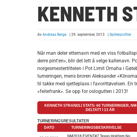
KENNETH S
Av
Andreas Berge
| 29. september, 2013
|
Spillerprofiler
Når man deler etternavn med en viss fotballspill
derre pint’en», blir det lett å velge kallenavn.
norgesmestertittelen i Pot Limit Omaha i Gøte
turneringen, mens broren Aleksander «Klinsman
til takke med sjetteplass i favorittøvelsen. En 
«feitefrank». Se opp for oslogutten i 2013!