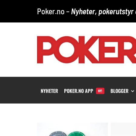
Skip
Poker.no –
Nyheter, pokerutstyr 
to
content
NYHETER
POKER.NO APP
BLOGGER
NY!