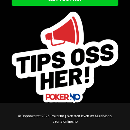
© Opphavsrett 2026 Poker.no | Nettsted levert av MultiMono,
azgr[a]online.no