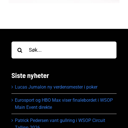
Søk
etter:
Siste nyheter
Lucas Jumalon ny verdensmester i poker
Eurosport og HBO Max viser finalebordet i WSOP
Main Event direkte
Patrick Pedersen vant gullring i WSOP Circuit
Tallinn 2026