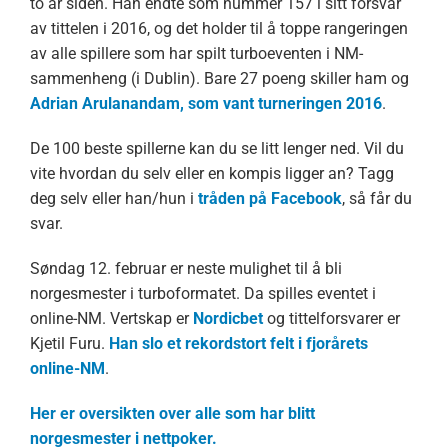
to år siden. Han endte som nummer 157 i sitt forsvar
av tittelen i 2016, og det holder til å toppe rangeringen
av alle spillere som har spilt turboeventen i NM-
sammenheng (i Dublin). Bare 27 poeng skiller ham og
Adrian Arulanandam, som vant turneringen 2016
.
De 100 beste spillerne kan du se litt lenger ned. Vil du
vite hvordan du selv eller en kompis ligger an? Tagg
deg selv eller han/hun i
tråden på Facebook
, så får du
svar.
Søndag 12. februar er neste mulighet til å bli
norgesmester i turboformatet. Da spilles eventet i
online-NM. Vertskap er
Nordicbet
og tittelforsvarer er
Kjetil Furu.
Han slo et rekordstort felt i fjorårets
online-NM
.
Her er oversikten over alle som har blitt
norgesmester i nettpoker.