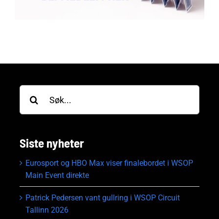
Søk
etter:
Siste nyheter
Eurosport og HBO Max viser finalebordet i WSOP
Main Event direkte
Patrick Pedersen vant gullring i WSOP Circuit
Tallinn 2026