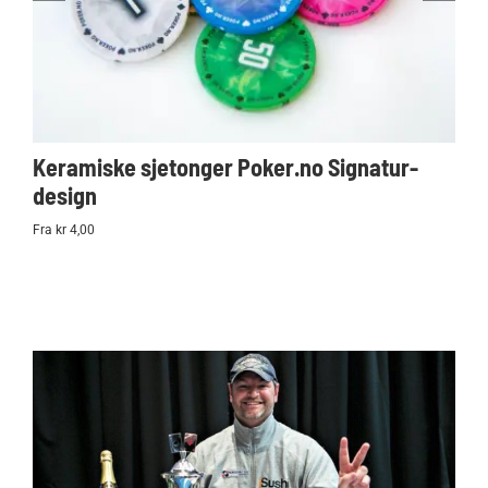
Keramiske sjetonger Poker.no Signatur-
Ko
design
Po
Fra kr 4,00
kr