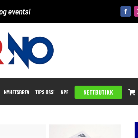
og events!
NETTBUTIKK
NYHETSBREV
TIPS OSS!
NPF