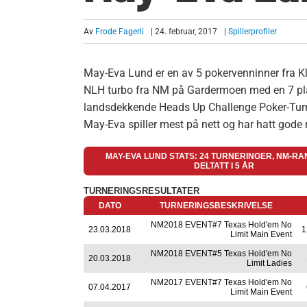
Av
Frode Fagerli
| 24. februar, 2017
|
Spillerprofiler
May-Eva Lund er en av 5 pokervenninner fra Kløf
NLH turbo fra NM på Gardermoen med en 7 plas
landsdekkende Heads Up Challenge Poker-Turn
May-Eva spiller mest på nett og har hatt gode r