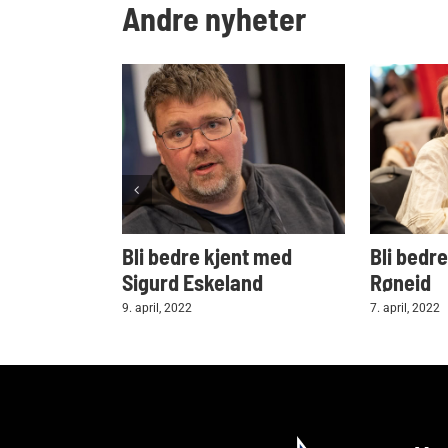
Andre nyheter
Bli bedre kjent med
Bli bedr
Sigurd Eskeland
Røneid
9. april, 2022
7. april, 2022