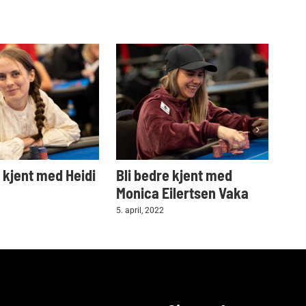
e kjent med Heidi
Bli bedre kjent med
Bli
Monica Eilertsen Vaka
Mo
5. april, 2022
4. apr