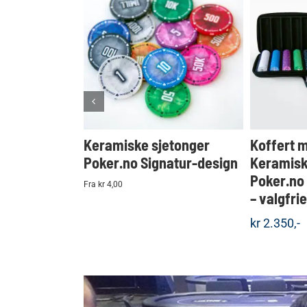
KJØP
Detaljer
Keramiske sjetonger
Koffert 
Poker.no Signatur-design
Keramisk
Poker.no
Fra kr 4,00
– valgfri
kr
2.350,-