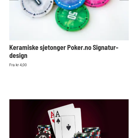
Keramiske sjetonger Poker.no Signatur-
Ko
design
Po
Fra kr 4,00
kr