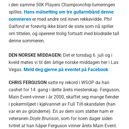
i den samme 50K Players Championchip-turneringen
spilles.
Hans målsetting om tre gullarmbånd denne
sommeren
er med andre ord innen rekkevidde.
Phil
Galfond
er forøvrig ikke blant de siste som nå spiller
om tittelen, og opererer trolig fortsatt med blodrøde tall
denne sommeren.
DEN NORSKE MIDDAGEN:
Det er torsdag 6. juli og i
kveld møtes vi til den årlige norske middagen her i Las
Vegas.
Meld deg gjerne på eventet på Facebook
.
CHRIS FERGUSON
satte ny rekord i WSOP da han
cashet for 14. gang i dette årets mesterskap. Ferguson,
Main Event-vinner i år 2000, skaffet seg mange fiender
i pokermiljøet i kjølvannet av Full Tilt-skandalen (han
var en av gründerne). En av dem som støtter ham er
veteranen
Doyle Brunson
, som for noen dager siden
tvitret at han håper Ferguson vinner årets Main Event.