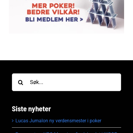
Søk
etter:
Siste nyheter
Lucas Jumalon ny verdensmester i poker