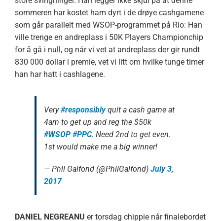
store svingninger. Han legger ikke skjul på at denne
sommeren har kostet ham dyrt i de drøye cashgamene
som går parallelt med WSOP-programmet på Rio: Han
ville trenge en andreplass i 50K Players Championchip
for å gå i null, og når vi vet at andreplass der gir rundt
830 000 dollar i premie, vet vi litt om hvilke tunge timer
han har hatt i cashlagene.
Very
#responsibly
quit a cash game at
4am to get up and reg the $50k
#WSOP
#PPC
. Need 2nd to get even.
1st would make me a big winner!
— Phil Galfond (@PhilGalfond)
July 3,
2017
DANIEL NEGREANU
er torsdag chippie når finalebordet