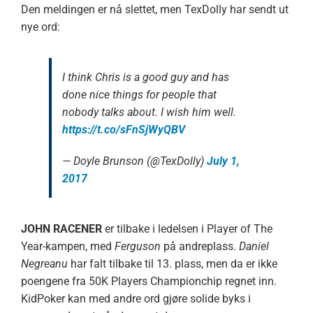
Den meldingen er nå slettet, men TexDolly har sendt ut
nye ord:
I think Chris is a good guy and has
done nice things for people that
nobody talks about. I wish him well.
https://t.co/sFnSjWyQBV
— Doyle Brunson (@TexDolly)
July 1,
2017
JOHN RACENER
er tilbake i ledelsen i Player of The
Year-kampen, med
Ferguson
på andreplass.
Daniel
Negreanu
har falt tilbake til 13. plass, men da er ikke
poengene fra 50K Players Championchip regnet inn.
KidPoker kan med andre ord gjøre solide byks i