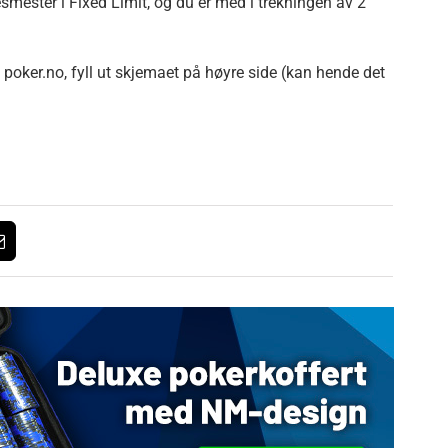
smester i Fixed Limit, og du er med i trekningen av 2
poker.no, fyll ut skjemaet på høyre side (kan hende det