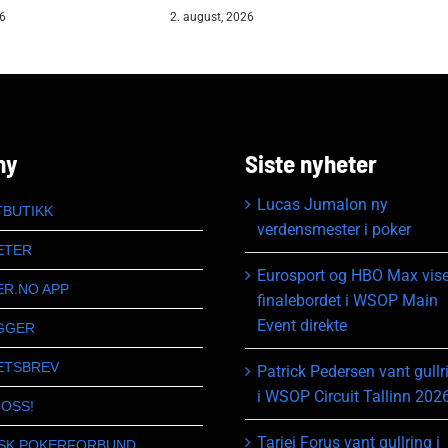
26
2. august, 2026
ny
Siste nyheter
Lucas Jumalon ny
TBUTIKK
verdensmester i poker
ETER
Eurosport og HBO Max vise
ER.NO APP
finalebordet i WSOP Main
Event direkte
GGER
ETSBREV
Patrick Pedersen vant gullr
i WSOP Circuit Tallinn 202
 OSS!
Tarjei Forus vant gullring i
SK POKERFORBUND