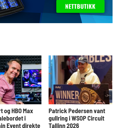
t og HBO Max
Patrick Pedersen vant
Tar
alebordet i
gullring i WSOP Circuit
i W
n Event direkte
Tallinn 2026
2. au