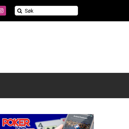
Søk
etter: