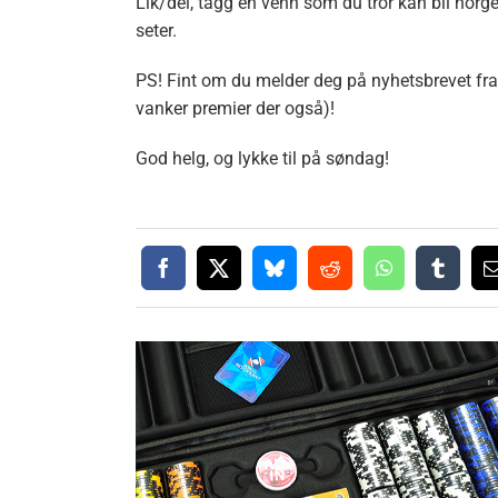
Lik/del, tagg en venn som du tror kan bli norge
seter.
PS! Fint om du melder deg på nyhetsbrevet fra 
vanker premier der også)!
God helg, og lykke til på søndag!