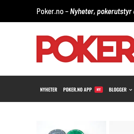
Skip
Poker.no –
Nyheter, pokerutstyr 
to
content
NYHETER
POKER.NO APP
BLOGGER
NY!