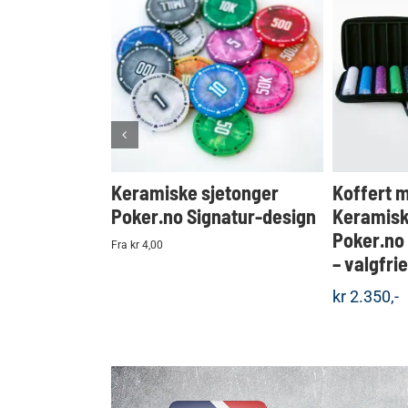
KJØP
Detaljer
Keramiske sjetonger
Koffert 
Poker.no Signatur-design
Keramisk
Poker.no
Fra kr 4,00
– valgfri
kr
2.350,-