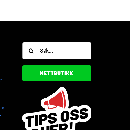
Søk
etter:
NETTBUTIKK
r
ing
6