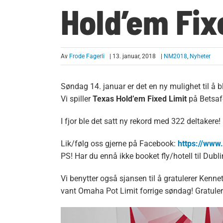
Hold’em Fix
Av
Frode Fagerli
| 13. januar, 2018
|
NM2018
,
Nyheter
Søndag 14. januar er det en ny mulighet til å b
Vi spiller
Texas Hold’em Fixed Limit
på Betsafe
I fjor ble det satt ny rekord med 322 deltakere!
Lik/følg oss gjerne på Facebook:
https://ww
PS! Har du ennå ikke booket fly/hotell til Dublin
Vi benytter også sjansen til å gratulerer Ken
vant Omaha Pot Limit forrige søndag! Gratuler