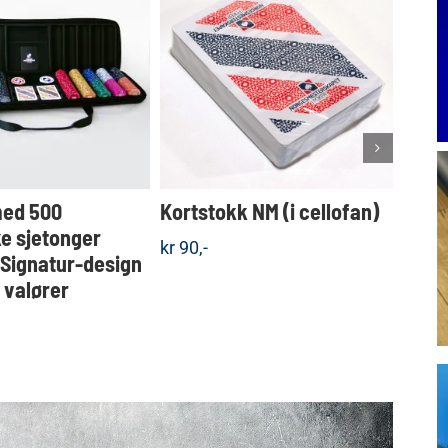
Dette
KJØP
KJØP
produktet
Detaljer
Detaljer
har
flere
varianter.
Alternativene
kan
velges
med 500
Kortstokk NM (i cellofan)
Koff
på
produktsiden
e sjetonger
sjet
kr
90,-
 Signatur-design
valgf
e valører
kr
1.5