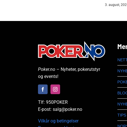
3. august, 20
Me
NET
Poker.no
– Nyheter, pokerutstyr
NYH
og events!
POK
BLO
Tlf: 950POKER
NYH
E-post: salg@poker.no
TIPS
Vilkår og betingelser
NOR