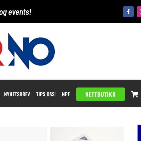
og events!
NETTBUTIKK
NYHETSBREV
TIPS OSS!
NPF