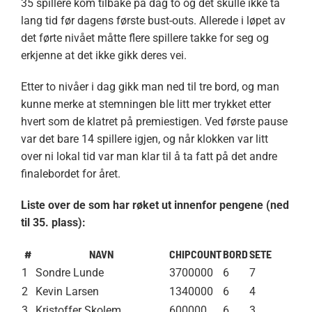
35 spillere kom tilbake på dag to og det skulle ikke ta
lang tid før dagens første bust-outs. Allerede i løpet av
det førte nivået måtte flere spillere takke for seg og
erkjenne at det ikke gikk deres vei.
Etter to nivåer i dag gikk man ned til tre bord, og man
kunne merke at stemningen ble litt mer trykket etter
hvert som de klatret på premiestigen. Ved første pause
var det bare 14 spillere igjen, og når klokken var litt
over ni lokal tid var man klar til å ta fatt på det andre
finalebordet for året.
Liste over de som har røket ut innenfor pengene (ned
til 35. plass):
#
NAVN
CHIPCOUNT
BORD
SETE
1
Sondre Lunde
3700000
6
7
2
Kevin Larsen
1340000
6
4
3
Kristoffer Skolem
600000
6
3