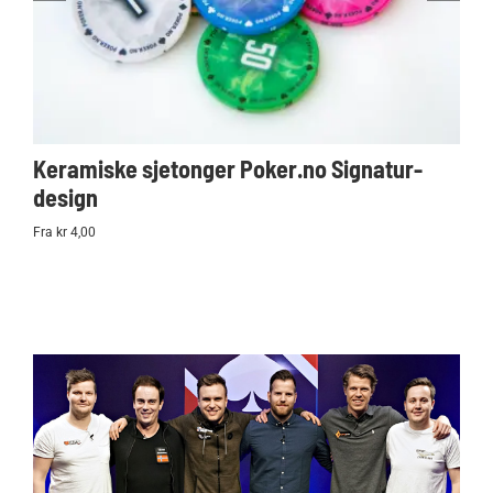
Keramiske sjetonger Poker.no Signatur-
Ko
design
Po
Fra kr 4,00
kr