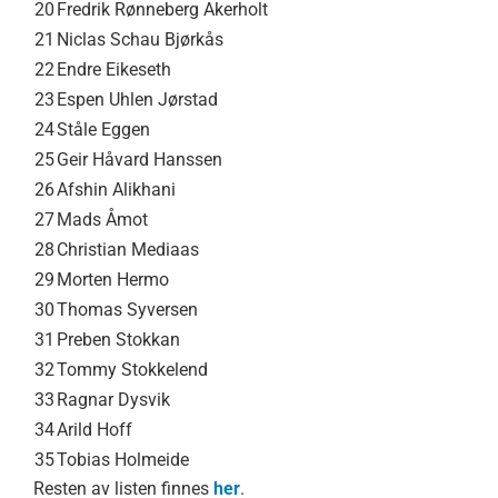
20
Fredrik Rønneberg Akerholt
21
Niclas Schau Bjørkås
22
Endre Eikeseth
23
Espen Uhlen Jørstad
24
Ståle Eggen
25
Geir Håvard Hanssen
26
Afshin Alikhani
27
Mads Åmot
28
Christian Mediaas
29
Morten Hermo
30
Thomas Syversen
31
Preben Stokkan
32
Tommy Stokkelend
33
Ragnar Dysvik
34
Arild Hoff
35
Tobias Holmeide
Resten av listen finnes
her
.