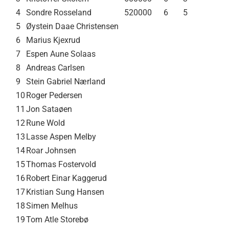
4
Sondre Rosseland
520000
6
5
5
Øystein Daae Christensen
6
Marius Kjexrud
7
Espen Aune Solaas
8
Andreas Carlsen
9
Stein Gabriel Nærland
10
Roger Pedersen
11
Jon Sataøen
12
Rune Wold
13
Lasse Aspen Melby
14
Roar Johnsen
15
Thomas Fostervold
16
Robert Einar Kaggerud
17
Kristian Sung Hansen
18
Simen Melhus
19
Tom Atle Storebø