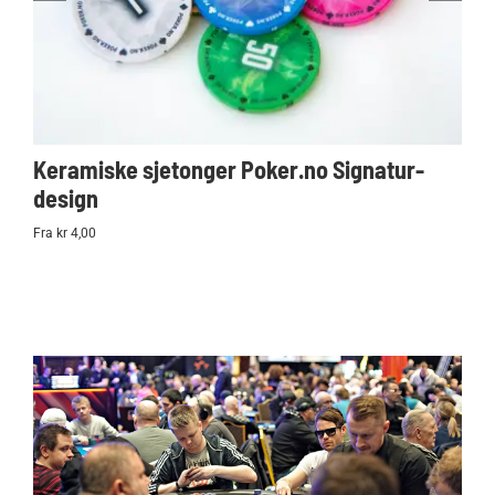
Keramiske sjetonger Poker.no Signatur-
Ko
design
Po
Fra kr 4,00
kr