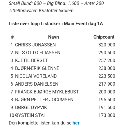
Small Blind: 800 – Big Blind: 1.600 – Ante: 200
Tittelforsvarer: Kristoffer Skolem
Liste over topp ti stacker i Main Event dag 1A
#
Navn
Chipcount
1
CHRISS JONASSEN
320 900
2
NILS OTTO ELIASSEN
290 600
3
KJETIL BERGET
257 200
4
BJØRN-ERIK GLENNE
238 000
5
NICOLAI VORELAND
223 500
6
ANDERS DANIELSEN
217 900
7
FRANCK BJØRGE MYKLEBUST
200 000
8
BJØRN PETTER JOCUMSEN
195 500
9
BØRGE DYPVIK
191 600
10
ØYSTEIN STAI
173 800
Den komplette listen kan du se
her
.