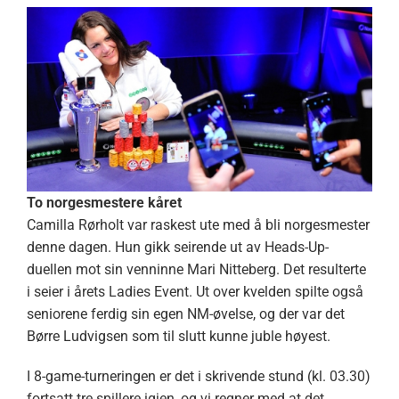
To norgesmestere kåret
Camilla Rørholt var raskest ute med å bli norgesmester
denne dagen. Hun gikk seirende ut av Heads-Up-
duellen mot sin venninne Mari Nitteberg. Det resulterte
i seier i årets Ladies Event. Ut over kvelden spilte også
seniorene ferdig sin egen NM-øvelse, og der var det
Børre Ludvigsen som til slutt kunne juble høyest.
I 8-game-turneringen er det i skrivende stund (kl. 03.30)
fortsatt tre spillere igjen, og vi regner med at det