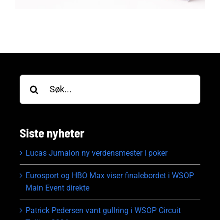
Søk
etter:
Siste nyheter
Lucas Jumalon ny verdensmester i poker
Eurosport og HBO Max viser finalebordet i WSOP
Main Event direkte
Patrick Pedersen vant gullring i WSOP Circuit