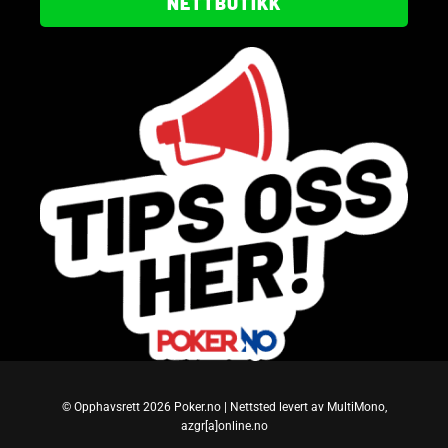
NETTBUTIKK
© Opphavsrett 2026 Poker.no | Nettsted levert av MultiMono,
azgr[a]online.no